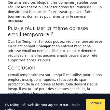
Certains services bloquent les domaines jetables pour
réduire les spams ou les inscriptions frauduleuses. Si un
domaine est bloqué, les fournisseurs peuvent faire
tourner les domaines pour maintenir le service
utilisable.
Puis-je réutiliser la même adresse
email temporaire ?
Oui. Sur TempmailSo, vous pouvez réutiliser une adresse
en sélectionnant
Changer
et en entrant l'ancienne
adresse email ou nom d'utilisateur. La boîte demeure
réutilisable, mais les anciens emails peuvent avoir été
supprimés après 30 jours.
Conclusion
L'email temporaire est sûr lorsqu'il est utilisé pour le bon
emploi : inscriptions rapides, réduction du spam,
protection de la vie privée et tests. Cela devient risqué
lorsqu'il est utilisé pour des comptes sensibles, la
récupération à long terme ou la communication
confidentielle.
Fermer
Si vous voulez une boîte de réception jetable simple,
By using this website you agree to our
Cookie
sans publicité, avec partage optionnel via lien ou code
Policy