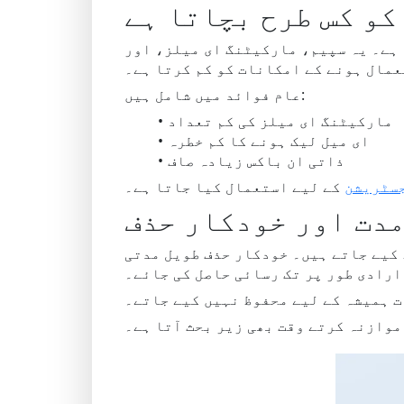
کو کس طرح بچاتا ہے
 ہے۔ یہ سپیم، مارکیٹنگ ای میلز، اور
عمال ہونے کے امکانات کو کم کرتا ہے۔
عام فوائد میں شامل ہیں:
مارکیٹنگ ای میلز کی کم تعداد
ای میل لیک ہونے کا کم خطرہ
ذاتی ان باکس زیادہ صاف
جسٹریشن
کے لیے استعمال کیا جاتا ہے۔
مدت اور خودکار حذف
 کیے جاتے ہیں۔ خودکار حذف طویل مدتی
ارادی طور پر تک رسائی حاصل کی جائے۔
ت ہمیشہ کے لیے محفوظ نہیں کیے جاتے۔
موازنہ کرتے وقت بھی زیر بحث آتا ہے۔