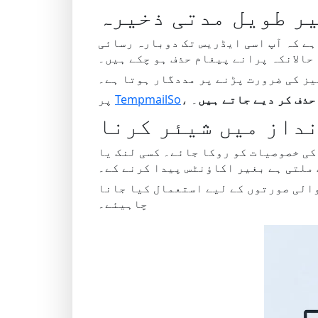
ر طویل مدتی ذخیرہ
ہے کہ آپ اسی ایڈریس تک دوبارہ رسائی
حالانکہ پرانے پیغام حذف ہو چکے ہیں۔
یز کی ضرورت پڑنے پر مددگار ہوتا ہے۔
۔
TempmailSo
پر
نداز میں شیئر کرنا
کسی لنک یا QR کوڈ کے ذریعے ان باکس کی رسائی کو شیئر کرنے
 ملتی ہے بغیر اکاؤنٹس پیدا کرنے کے۔
والی صورتوں کے لیے استعمال کیا جانا
چاہیئے۔