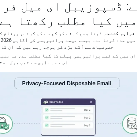
یں کیا مطلب رکھتا ہے
 فراہم کنندہ
ڈیٹا جمع کرنے کو کم سے کم کرنے، پیغام ک
ص
خصوصیات سے آگے بڑھ کر پوچھ رہے ہیں کہ ان کا 
ی میل کے لیے پرائیویسی پہلے کا کیا مطلب ہے، یہ بنیا
آپ ذمہ داری سے ٹمپ میل است