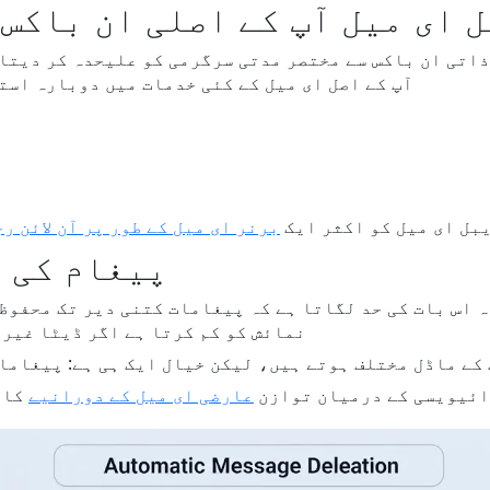
 ای میل آپ کے اصلی ان باکس 
ذاتی ان باکس سے مختصر مدتی سرگرمی کو علیحدہ کر دیتا
آپ کے اصل ای میل کے کئی خدمات میں دوبارہ است
بل ای میل کو اکثر ایک
برنر ای میل کے طور پر آن لائن ر
پیغام کی 
 اس بات کی حد لگاتا ہے کہ پیغامات کتنی دیر تک محفوظ
نمائش کو کم کرتا ہے اگر ڈیٹا غیر 
کے ماڈل مختلف ہوتے ہیں، لیکن خیال ایک ہی ہے: پیغاما
ائیویسی کے درمیان توازن
عارضی ای میل کے دورانیے
کا 