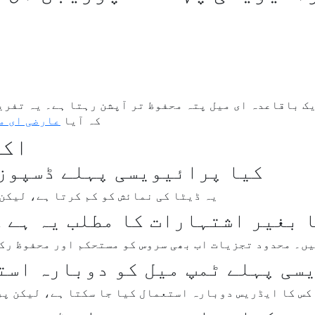
ک باقاعدہ ای میل پتہ محفوظ تر آپشن رہتا ہے۔ یہ تفریق
کہ آیا
عارضی ای م
اکث
کیا پرائیویسی پہلے ڈسپوزی
یہ ڈیٹا کی نمائش کو کم کرتا ہے، لیکن
 بغیر اشتہارات کا مطلب یہ ہے 
ں۔ محدود تجزیات اب بھی سروس کو مستحکم اور محفوظ رک
سی پہلے ٹمپ میل کو دوبارہ است
کس کا ایڈریس دوبارہ استعمال کیا جا سکتا ہے، لیکن پر