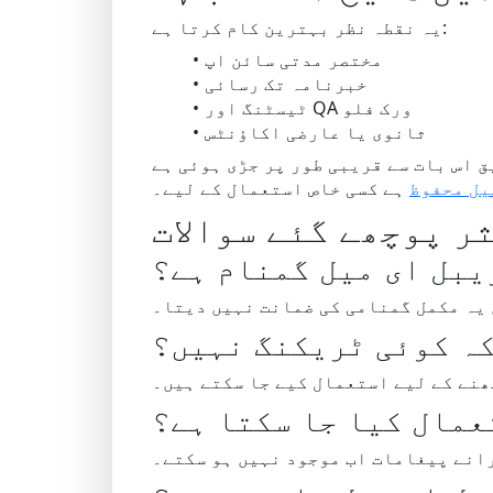
یہ نقطہ نظر بہترین کام کرتا ہے:
مختصر مدتی سائن اپ
خبرنامہ تک رسائی
ٹیسٹنگ اور QA ورک فلو
ثانوی یا عارضی اکاؤنٹس
 اس بات سے قریبی طور پر جڑی ہوئی ہے
یل محفوظ
ہے کسی خاص استعمال کے لیے۔
ر پوچھے گئے سوالات
بل ای میل گمنام ہے؟
 یہ مکمل گمنامی کی ضمانت نہیں دیتا۔
کہ کوئی ٹریکنگ نہیں؟
ھنے کے لیے استعمال کیے جا سکتے ہیں۔
عمال کیا جا سکتا ہے؟
انے پیغامات اب موجود نہیں ہو سکتے۔