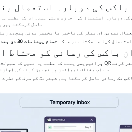
باکس کی دوبارہ استعمال بغی
کی دوبارہ استعمال کی اجازت دیتی ہیں۔ اس کا مطلب یہ 
حاصل کرسکتے ہیں، 
مال تصدیق ای میلز کی تاخیر یا مختصر مدتی پیچھے ریل
 استعمال کیا جا سکتا ہے، جبکہ
تمام پیغامات 30 دن بعد حذف کر دیے جاتے ہیں
ن باکس کی رسائی کو محتاط ا
پرائیویسی پہلے کا مطلب یہ نہیں کہ سہولت کی خصوصیات کو روکا جائے۔ 
سے آپ مختلف ڈیوائسز پر تصدیق کرنے کی اجازت
کس تک رسائی حاصل کر سکتا ہے، شیئرنگ کو صرف کم خطرے 