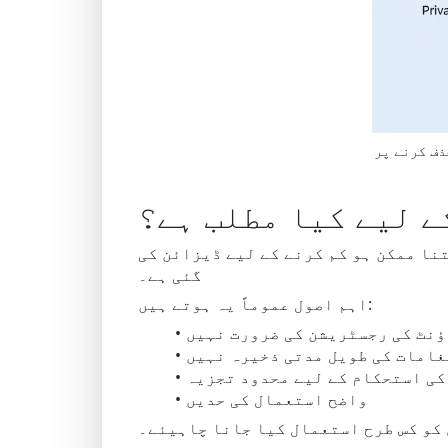
ذف کرنے پر
ے لیے کیا مطلب ہے؟
نا ممکن ہو کم کرنے کے لیے ڈیزائن کی
گئی ہے۔
اہم اصول عموماً یہ ہوتے ہیں:
نٹ کی رجسٹریشن کی ضرورت نہیں
غامات کی طویل مدتی ذخیرہ نہیں
کی استحکام کے لیے محدود تجزیہ
واضح استعمال کی حدیں
کو کس طرح استعمال کیا جانا چاہیئے۔