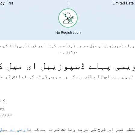
ہلے ڈسپوزیبل ای میل محدود ڈیٹا جمع کرنے اور خودکار پیغام کی ح
مرکوز ہے۔
یسی پہلے ڈسپوزیبل ای میل ک
ہیں ہے۔ اس کا مطلب ہے کہ یہ سروس ڈیٹا کی نمائش کو جت
اکاؤ
پی
سروس 
قطہ نظر اس طرح کی مزید وضاحت کرتا ہے کہ
عارضی ای میل