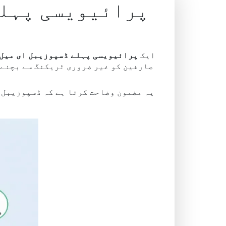
م
ایک
پرائیویسی پہلے ڈسپوزیبل ای میل
یہ مضمون وضاحت کرتا ہے کہ ڈسپوزیبل ا