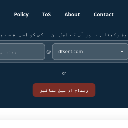
g
Policy
ToS
About
Contact
 کو محفوظ رکھتا ہے اور آپ کے اصل ان باکس کو اسپام سے
@
or
رینڈم ای میل بنائیں