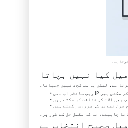
کرتا ہے۔
یل کیا نہیں بچاتا
رتا ہے، لیکن یہ سب کچھ نہیں چھپاتا۔
و ٹریک کر سکتی ہیں
 بھی آلات کی شناخت کر سکتے ہیں
 فون تصدیق کی ضرورت رکھتے ہیں
نا چاہیئے، نہ کہ مکمل حل کے طور پر۔
یل صحیح انتخاب ہے