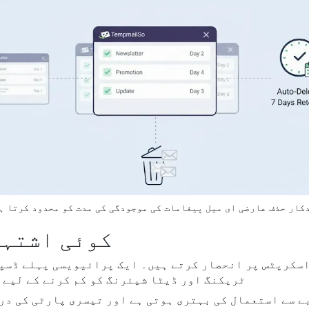
کار حذف عارضی ای میل پیغامات کی موجودگی کی مدت کو محدود کرتا ہ
کوئی اشتہا
سکرپٹس پر انحصار کرتے ہیں۔ ایک پرائیویسی پہلے ڈسپو
ٹریکنگ اور ڈیٹا شیئرنگ کو کم کرنے کے لیے 
 سے استعمال کی بہتری ہوتی ہے اور تیسری پارٹی کی در