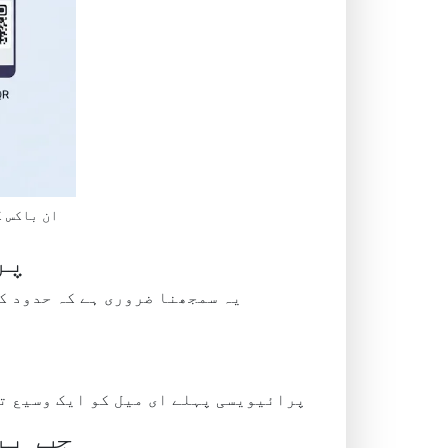
ان باکس ک
پر
یہ سمجھنا ضروری ہے کہ حدود ک
پرائیویسی پہلے ای میل کو ایک وسیع تر
جب پر