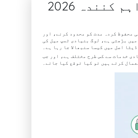
پرائیویسی پہلے: ڈسپوزیبل ای میل فراہم کنندہ 2026
ی محفوظ کردہ مدت کو محدود کرنے، اور
ارفین کو غیر ضروری ٹریکنگ سے بچنے میں مدد کرتا ہے۔ جیسے جیسے پرائیویسی کی آگاہی 2026 میں بڑھتی ہے، لوگ بنیادی ٹمپ میل کی
ڈیٹا اصل میں کیسا سنبھالا جا رہا ہے۔
دی خدمات سے کس طرح مختلف ہے، اور جب
عمال کرتے ہیں تو کیا توقع کیا جائے۔