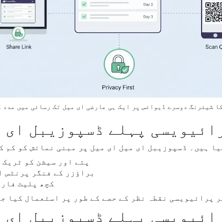
ا شیئرنگ دوسرے ڈیوائس پر ایک ہی عارضی ای میل تک رسائی میں مدد 
ائیویسی پہلے ڈسپوزیبل ای م
یا ہیں۔ ڈسپوزیبل ای میل ای میل پر مبنی نمائش کو کم ک
ویب سائٹس اب بھی IP پتے اور سیشن ک
براؤزر کے فنگر پرنٹس اب
کچھ پلیٹ فارم
 پرائیویسی نقطہ نظر کے حصے کے طور پر استعمال کیا جا
ائیویسی پہلے ڈسپوزیبل ای م