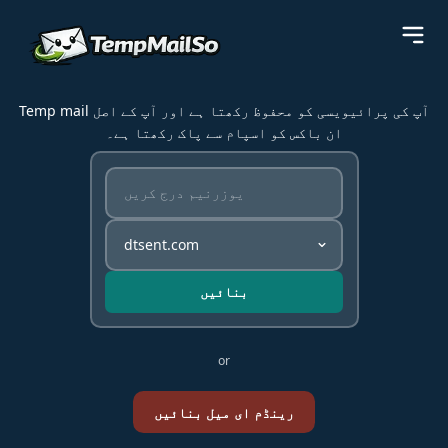
Temp mail آپ کی پرائیویسی کو محفوظ رکھتا ہے اور آپ کے اصل
ان باکس کو اسپام سے پاک رکھتا ہے۔
بنائیں
or
رینڈم ای میل بنائیں