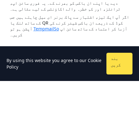
دیے یا اپنے ان باکس کو بھرنے کے۔ یہ فوری سائن اپ،
ٹرائلز، اور کم خطرہ والے اکاؤنٹس کے لیے مثالی ہے۔
اگر آپ ایک تیز، اشتہار سے پاک برنر ای میل چاہتے ہیں جس
کے ساتھ لنک یا QR کوڈ کے ذریعے ان باکس شیئر کرنے کی
آزما کر اعتماد کے ساتھ سائن اپ
TempmailSo
آپشن ہو تو
کریں۔
بند
By using this website you agree to our
Cookie
کریں
Policy