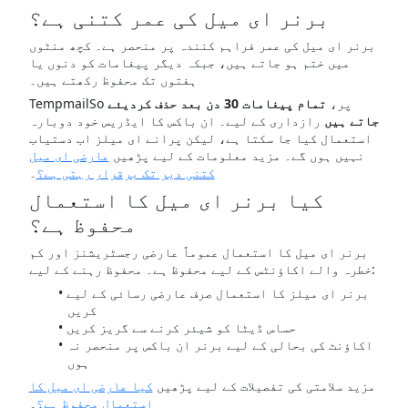
برنر ای میل کی عمر کتنی ہے؟
برنر ای میل کی عمر فراہم کنندہ پر منحصر ہے۔ کچھ منٹوں
میں ختم ہو جاتے ہیں، جبکہ دیگر پیغامات کو دنوں یا
ہفتوں تک محفوظ رکھتے ہیں۔
TempmailSo پر،
تمام پیغامات 30 دن بعد حذف کردیئے
جاتے ہیں
رازداری کے لیے۔ ان باکس کا ایڈریس خود دوبارہ
استعمال کیا جا سکتا ہے، لیکن پرانے ای میلز اب دستیاب
نہیں ہوں گے۔ مزید معلومات کے لیے پڑھیں
عارضی ای میل
کتنی دیر تک برقرار رہتی ہے؟
۔
کیا برنر ای میل کا استعمال
محفوظ ہے؟
برنر ای میل کا استعمال عموماً عارضی رجسٹریشنز اور کم
خطرہ والے اکاؤنٹس کے لیے محفوظ ہے۔ محفوظ رہنے کے لیے:
برنر ای میلز کا استعمال صرف عارضی رسائی کے لیے
کریں
حساس ڈیٹا کو شیئر کرنے سے گریز کریں
اکاؤنٹ کی بحالی کے لیے برنر ان باکس پر منحصر نہ
ہوں
مزید سلامتی کی تفصیلات کے لیے پڑھیں
کیا عارضی ای میل کا
استعمال محفوظ ہے؟
۔