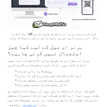
ایک لنک یا QR کوڈ کے ذریعے برنر ان باکس کو شیئر کریں
تاکہ اسے دوسرے ڈیوائس پر بغیر سائن ان کیے کھولا جا سکے۔
برنر ای میل کے لیے کیا چیز
استعمال نہیں کرنی چاہیے؟
برنر ای میل اہم یا طویل مدتی اکاؤنٹس کے لیے نہیں
بنائے گئے ہیں۔ ان کے لیے استعمال سے گریز کریں:
بینکنگ یا مالی خدمات
اہم اکاؤنٹس کے لیے پاس ورڈ کی بازیابی
حکومتی یا شناخت سے متعلق خدمات
ذاتی معلومات یا حساس معلومات
کیونکہ برنر ان باکس عارضی ہیں اور پیغامات ڈیلیٹ ہو
سکتے ہیں، لہذا اہم اکاؤنٹس کے لیے ان کا استعمال مستقل
رسائی کے نقصان کا باعث بن سکتا ہے۔ مزید تفصیلات کے لیے
ہمارا
ڈس کلیمر
دیکھیں۔