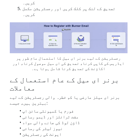
کریں۔
تصدیق کے لنک پر کلک کریں اور رجسٹریشن مکمل
کریں۔
رجسٹریشن کے لیے برنر ای میل کا استعمال عام طور پر
ایڈریس کی کاپی کرنا، تصدیق کی ای میل موصول کرنا، اور
اکاؤنٹ کی تصدیق کرنا شامل ہوتا ہے۔
برنر ای میل کے عام استعمال کے
معاملات
برنر ای میلز عارضی یا کم خطرہ والی رجسٹریشن کے لیے
بہترین ہیں، جیسے:
فورم یا کمیونٹی سائن اپ
مفت ٹرائلز اور ڈیمو رسائی
ڈاؤن لوڈ کی جانے والی مواد
نیوز لیٹر کی رسائی
ایونٹ کی رجسٹریشن