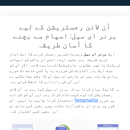
آن لائن رجسٹریشن کے لیے
برنر ای میل: اسپام سے بچنے
کا آسان طریقہ
ایک
برنر ای میل
ویب سائٹس پر رجسٹر کرنے کا ایک آسان
ترین طریقہ ہے، بغیر اپنے اصلی ان باکس کو اسپام،
ٹریکنک یا غیر مطلوبہ مارکیٹنگ کے سامنے لائے۔ اگر آپ کو
صرف ایک بار اکاؤنٹ کی ضرورت ہے یا کسی خدمت تک فوری
رسائی چاہتے ہیں تو عارضی ای میل آپ کا وقت بچا سکتی ہے
اور آپ کی رازداری کا تحفظ کرتی ہے۔
یہ گائیڈ بیان کرتا ہے کہ برنر ای میل کیا ہے، یہ آن لائن
رجسٹریشن کے لیے کیسے کام کرتا ہے، اور آپ کو کب اسے
پر فوری
TempmailSo
استعمال کرنا چاہیے یا نہیں۔ آپ
طور پر برنر ان باکس آزما سکتے ہیں، بغیر کسی سائن اپ
اور بغیر کسی اشتہار کے۔