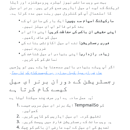
بہت سی ویب سائٹس نیوز لیٹر، پروموشنز، اور ڈیٹا
ٹریکنگ کے لیے ای میل ایڈریس جمع کرتی ہیں۔ برنر ای میل
کا استعمال آپ کو کنٹرول میں رہنے میں مدد کرتا ہے۔
مارکیٹنگ اسپام سے بچیں:
ایک بار کی سائن اپ کے
بعد کوئی فالو اپ ای میلز نہیں۔
اپنی حقیقی ان باکس کی حفاظت کریں:
اپنی ذاتی ای
میل کو صاف رکھیں۔
فوری رجسٹریشن:
نئے ای میل اکاؤنٹس بنانے کی
ضرورت نہیں۔
زیادہ رازداری:
اپنی بنیادی ای میل شناخت کی
نمائش کو کم کریں۔
اگر آپ پہلے بنیادی باتیں سمجھنا چاہتے ہیں تو پڑھیں
عارضی ای میل کیا ہے اور یہ کیسے کام کرتا ہے؟
۔
رجسٹریشن کے دوران برنر ای میل
کیسے کام کرتا ہے
یہ عمل سادہ ہے اور صرف چند سیکنڈ لیتا ہے:
ایک برنر ای میل سروس جیسے TempmailSo کو
کھولیں۔
تخلیق کردہ ای میل ایڈریس کو کاپی کریں۔
یہ ویب سائٹ کے رجسٹریشن فارم میں پیسٹ کریں۔
تصدیق کی ای میل کے لیے عارضی ان باکس کو چیک