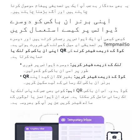
یہ بھی مددگار ہے جب آپ ایک ہی تصدیقی پیغام موصول کرنا
چاہتے ہیں اور آگے بڑھنا چاہتے ہیں۔
اپنی برنر ان باکس کو دوسرے
ڈیوائس پر کیسے استعمال کریں
کبھی کبھی آپ ایک ڈیوائس پر رجسٹر کرتے ہیں اور دوسرے
پر تصدیقی ای میل کھولنے کی ضرورت ہوتی ہے۔ TempmailSo
اپنی ان باکس کو لنک یا QR کوڈ کے ذریعے شیئر کرنے
کی
حمایت کرتا ہے۔
لنک کے ذریعے شیئر کریں:
دوسرے ڈیوائس پر فوری
طور پر اسی ان باکس کو کھولیں۔
QR کوڈ کے ذریعے شیئر کریں:
بغیر لاگ ان کیے اپنے
برنر ان باکس تک رسائی کے لیے سکین کریں۔
اہم:
کوئی بھی جس کے پاس لنک یا QR کوڈ ہے وہ اس ان باکس
تک رسائی حاصل کر سکتا ہے۔ صرف ان ڈیوائسز یا لوگوں کے
ساتھ شیئر کریں جن پر آپ کو بھروسہ ہے۔