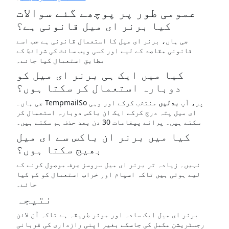
عمومی طور پر پوچھے گئے سوالات
کیا برنر ای میل قانونی ہے؟
جی ہاں، برنر ای میل کا استعمال قانونی ہے جب اسے
قانونی مقاصد کے لیے اور کسی ویب سائٹ کی شرائط کے
مطابق استعمال کیا جائے۔
کیا میں ایک ہی برنر ای میل کو
دوبارہ استعمال کر سکتا ہوں؟
جی ہاں۔ TempmailSo پر، آپ
بدلیں
منتخب کرکے اور وہی
ای میل پتہ درج کرکے ایک ان باکس دوبارہ استعمال کر
سکتے ہیں۔ پرانے پیغامات 30 دن بعد حذف ہو سکتے ہیں۔
کیا میں برنر ان باکس سے ای میل
بھیج سکتا ہوں؟
نہیں۔ زیادہ تر برنر ای میل سروسز صرف موصول کرنے کے
لیے ہوتی ہیں تاکہ اسپام اور خراب استعمال کو کم کیا
جائے۔
نتیجہ
برنر ای میل ایک سادہ اور موثر طریقہ ہے تاکہ آن لائن
رجسٹریشن مکمل کی جاسکے بغیر اپنی رازداری کی قربانی