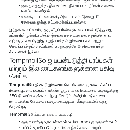
ஒரு தளத்துக்கு இணைப்பை நிச்சயமாக நீங்கள் வருகை
செய்ய வேண்டும்
கணக்கு கட்டணங்கள், அடையாளம் அல்லது மீட்பு
தேவைகளுக்கு கட்டமைக்கப்படவில்லை
இந்தக் காலங்களில், ஒரு வீதம் மின்னஞ்சலை பயன்படுத்துவது
உங்களின் முக்கிய மின்னஞ்சலை சுத்தமாக வைத்துக்கொள்ள
வழிவகுக்கலாம், இது உறுதியாக்கும் இணைப்புகள் மற்றும்
செயல்படுத்தும் செய்திகள் பெறுவதற்கே அதிகமாக மற்ற
சிக்கல்கள் இல்லை.
TempmailSo ஐ பயன்படுத்தி பரப்புகள்
மற்றும் இணையதளங்களுக்கான பதிவு
செய்க
TempmailSo
தினசரி இணைய செயல்களுக்கு உருவாக்கப்பட்ட
மின்னஞ்சலை மட்டும் ஏற்கின்ற ஒரு எண்ணிக்கையை வழங்குகிறது.
SEO நிபுணர்களுக்காக, இது மீண்டும் மீண்டும் பதிவுகளை
உள்ளடக்கிய வேலைசெயல்முறைகளுடன் இயற்கையில் வந்து
சேருகிறது.
TempmailSo க்கான உங்கள் வாய்ப்பு:
ஒரு கணக்கு உருவாக்காமல் உடனே inbox ஐ உருவாக்கவும்
பரப்பில் உறுதிப்படுத்தும் மின்னஞ்சல்களை மற்றும்