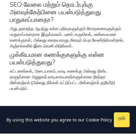
SEO வேலை மற்றும் தொடர்புக்கு
அளவுக்கேற்பினை பயன்படுத்துவது
பாதுகாப்பானதா?
அது குறைந்த ஆபத்து உள்ள பதிவுகளுக்கும் சோதனைகளுக்கும்
பாதுகாப்பானதாக இருக்கலாம். பணப் கருவிகள், உண்மையான
கணக்குகள், அல்லது எதையாவது மீளவும் பெற வேண்டுமென்றால்,
அஞ்சல்களில் இடைவெளி விடுங்கள்.
முக்கியமான கணக்குகளுக்கு என்ன
பயன்படுத்துவது?
கட்டணங்கள், அடையாளம், வாடி கணக்கு அல்லது நீண்ட
நாளுக்கான அணுகல் வாடிகையாளர்களுக்கான நிரந்தர
மின்னஞ்சல் (அல்லது நீங்கள் கட்டுப்பட்ட மின்னஞ்சல் குறியீடு)
பயன்படும்.
மூடு
By using this website you agree to our
Cookie Policy