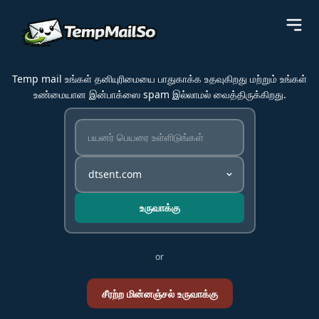
Temp mail உங்கள் தனியுரிமையை பாதுகாக்க உதவுகிறது மற்றும் உங்கள்
உண்மையான இன்பாக்ஸை spam இல்லாமல் வைத்திருக்கிறது.
உருவாக்கு
or
சீரற்ற மின்னஞ்சல் உருவாக்கு