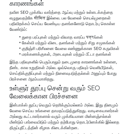
காரணங்கள்
நவீன SEO முக்கிய வார்த்தை ஆய்வு மற்றும் உள்ளடக்கத்தை
எழுதுவதற்கே सीमित இல்லை. பல வேலைச் செயல்முறைகள்
பதிவிறக்கம் செய்ய வேண்டிய தளங்களோடு தொடர்பு கொள்ள
வேண்டும்:
துறை பரப்புகள் மற்றும் விவாத வாரப்ப पत्रங்கள்
கேள்வி மற்றும் விடை தளங்கள் மற்றும் சிறு சமூகங்கள்
குறிஞ்சி பரிசீலனை வேலை எண்ணுக்கான SEO கருவிகள்
மரக்கணக்குகள், அடைவுகள் மற்றும் பீட்டா தளங்கள்
இந்த பதிவுகளில் பெரும்பாலும் நடைமுறை காரணங்கள் உள்ளன,
நீண்ட கால உறுதிகள் அல்ல. ஒவ்வொரு பதிவும் வெளியீடுகள்,
செய்திக்குறிப்புகள் மற்றும் நினைவுபடுத்தல்கள் அனுப்பும் போது
பிரச்சனை ஆரம்பமாகிறது.
உள்ளுர் தூப்பு சென்று வரும் SEO
வேலைக்கான பிரச்சனை
இன்பாக்ஸ் தூப்பு வெறும் தொிக்கும்மல்லாம் அல்ல. இது தினமும்
வேலை செய்ய உங்களை தாமதப்படுத்துகிறது. வாடிகையாளர்கள்
அல்லது கூட்டாளர்களால் வரும் முக்கியமான மின்னஞ்சல்கள்
மீண்டும் பார்வையிடும் மற்றும் தற்போது தொடர்பினக்கில் இல்லாத
திருப்புநீட்டத்தின் கீழாக கிடைக்கின்றன.