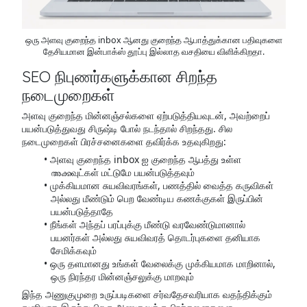
ஒரு அளவு குறைந்த inbox ஆனது குறைந்த ஆபாத்துக்கான பதிவுகளை
தேசியமான இன்பாக்ஸ் தூப்பு இல்லாத வசதியை விளிக்கிறதா.
SEO நிபுணர்களுக்கான சிறந்த
நடைமுறைகள்
அளவு குறைந்த மின்னஞ்சல்களை ஏற்படுத்தியவுடன், அவற்றைப்
பயன்படுத்துவது சிருஷ்டி போல் நடந்தால் சிறந்தது. சில
நடைமுறைகள் பிரச்சனைகளை தவிர்க்க உதவுகிறது:
அளவு குறைந்த inbox ஐ குறைந்த ஆபத்து உள்ள
അക്കவுட்கள் மட்டுமே பயன்படுத்தவும்
முக்கியமான சுயவிவரங்கள், பணத்தில் வைத்த கருவிகள்
அல்லது மீண்டும் பெற வேண்டிய கணக்குகள் இருப்பின்
பயன்படுத்தாதே
நீங்கள் அந்தப் பரப்புக்கு மீண்டு வரவேண்டுமானால்
பயனர்கள் அல்லது சுயவிவரத் தொடர்புகளை தனியாக
சேமிக்கவும்
ஒரு தளமானது உங்கள் வேலைக்கு முக்கியமாக மாறினால்,
ஒரு நிரந்தர மின்னஞ்சலுக்கு மாறவும்
இந்த அணுகுமுறை உருப்படிகளை சர்வதேசவரியாக வதந்திக்கும்