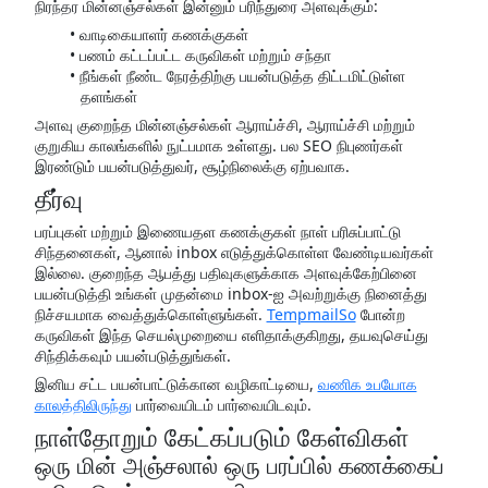
நிரந்தர மின்னஞ்சல்கள் இன்னும் பரிந்துரை அளவுக்கும்:
வாடிகையாளர் கணக்குகள்
பணம் கட்டப்பட்ட கருவிகள் மற்றும் சந்தா
நீங்கள் நீண்ட நேரத்திற்கு பயன்படுத்த திட்டமிட்டுள்ள
தளங்கள்
அளவு குறைந்த மின்னஞ்சல்கள் ஆராய்ச்சி, ஆராய்ச்சி மற்றும்
குறுகிய காலங்களில் நுட்பமாக உள்ளது. பல SEO நிபுணர்கள்
இரண்டும் பயன்படுத்துவர், சூழ்நிலைக்கு ஏற்பவாக.
தீர்வு
பரப்புகள் மற்றும் இணையதள கணக்குகள் நாள் பரிசுப்பாட்டு
சிந்தனைகள், ஆனால் inbox எடுத்துக்கொள்ள வேண்டியவர்கள்
இல்லை. குறைந்த ஆபத்து பதிவுகளுக்காக அளவுக்கேற்பினை
பயன்படுத்தி உங்கள் முதன்மை inbox-ஐ அவற்றுக்கு நினைத்து
நிச்சயமாக வைத்துக்கொள்ளுங்கள்.
TempmailSo
போன்ற
கருவிகள் இந்த செயல்முறையை எளிதாக்குகிறது, தயவுசெய்து
சிந்திக்கவும் பயன்படுத்துங்கள்.
இனிய சட்ட பயன்பாட்டுக்கான வழிகாட்டியை,
வணிக உபயோக
காலத்திலிருந்து
பார்வையிடம் பார்வையிடவும்.
நாள்தோறும் கேட்கப்படும் கேள்விகள்
ஒரு மின் அஞ்சலால் ஒரு பரப்பில் கணக்கைப்