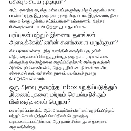
பதிவு செய்ய முடியுமா?
ஆம், குறைந்த ஆபத்து உள்ள பரப்புகளுக்கு மற்றும் குறுகிய கால
பயன்பாட்டிற்கு இது ஒரு நடைமுறை விருப்பமாக இருக்கலாம், நீண்ட
கால அல்லது முக்கிய கட்டுப்பாடுகள் உள்ளதனால், நிரந்தர
மின்னஞ்சலைப் பயன்படுத்துவது பாதுகாப்பாக.
பரப்புகள் மற்றும் இணையதளங்கள்
அளவுக்கேற்பினரின் தளங்களை மறுக்குமா?
சில பரளாக உள்ளது. இது தளத்தின் களஞ்சிய குழுவின்
விதிமுறைகளைப் பொறுத்துள்ளது. ஒரு தளம் முடிச்சுக்காக
உங்களுக்கு மெசேஜ்களை அனுப்பியிருந்தால் அல்லது கூடுதல்
அங்கீகாரமில்லையெனில், அந்த குறியீட்டை நீங்கள் உலாவிய
சந்தையில் கஎப் என்கின்ற தூலைப் பயன்படுத்துமாறு
கேட்டுக்கொள்ளலாம்.
ஒரு அளவு குறைந்த inbox உறுதிப்படுத்தும்
இணைப்புகளை மற்றும் செயல்படுத்தும்
மின்னஞ்சலைப் பெறுமா?
பல சந்தர்ப்பங்களில், ஆம். அளவுக்கேற்பினர்கள் உறுதிப்படுத்தும்
மற்றும் செயல்படுத்தும் செய்திகள் பெறுவதற்கு
வடிவமைக்கப்பட்டுள்ளன, அது தளம் மின்னஞ்சல் துறையை
அனுமதிக்கிறது.