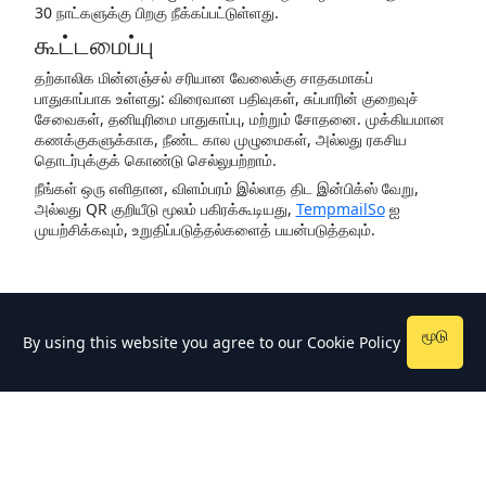
30 நாட்களுக்கு பிறகு நீக்கப்பட்டுள்ளது.
கூட்டமைப்பு
தற்காலிக மின்னஞ்சல் சரியான வேலைக்கு சாதகமாகப்
பாதுகாப்பாக உள்ளது: விரைவான பதிவுகள், சுப்பாரின் குறைவுச்
சேவைகள், தனியுரிமை பாதுகாப்பு, மற்றும் சோதனை. முக்கியமான
கணக்குகளுக்காக, நீண்ட கால முழுமைகள், அல்லது ரகசிய
தொடர்புக்குக் கொண்டு செல்லுபற்றாம்.
நீங்கள் ஒரு எளிதான, விளம்பரம் இல்லாத திட இன்பிக்ஸ் வேறு,
அல்லது QR குறியீடு மூலம் பகிரக்கூடியது,
TempmailSo
ஐ
முயற்சிக்கவும், உறுதிப்படுத்தல்களைத் பயன்படுத்தவும்.
மூடு
By using this website you agree to our
Cookie Policy