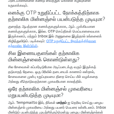
அடையாளங்களை கண்டு வைத்துக் கொள்ள கழிவுகளை
உருவாக்கவும்.
எனக்கு OTP உறுதிப்பட்ட நோக்கத்திற்காக
தற்காலிக மின்னஞ்சல் பயன்படுத்த முடியுமா?
குறைந்த ஆபத்தான கணக்குகளுக்காக, ஆம். முக்கியமான
கணக்குகளுக்காக, இல்ல. OTP செய்திகள் மெய்யானவையாக
இருக்கலாம், மற்றும் Inbox இல் அணுகலை இழந்தால் உங்களைக்
கிழித்துவிடும். படிக்கவும்:
OTP உறுதிப்பட்ட நோக்கத்திற்கான
தற்காலிக இன்பிக்ஸ்
.
சில இணையதளங்கள் தற்காலிக
மின்னஞ்சலைக் கொண்டுள்ளது?
சில சேவைகள் சுப்பார்டிடுபோல அடிப்படைக்கு வரும் இருக்கத்
தடுமாறத் தேவை. ஒரு பிரிவில் தடையைக் காணாம் என்றால்,
சேவைகளை முன்பு உறுப்புரவமை திறை செய்ய மீள் வழக்கதை
அல்லது கீதொடுவதற்கான முகவரியான காலத்தில்.
ஒரே தற்காலிக மின்னஞ்சல் முகவரியை
மறுபயன்படுத்த முடியுமா?
ஆம். TempmailSo இல், நீங்கள்
மாற்றம்
ஐ தெரிவு செய்து பழைய
மின்னஞ்சல் முகவரியை அல்லது பயனர் பெயரை உள்ளிடலாம். Inbox
மீண்டும் பயன்படுத்த முயற்சிக்கும்மென்று பழைய மின்னஞ்சல்கள்