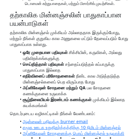
டொமைன் சுற்றுபாதைகள், மற்றும் பிசார்சிங் முயற்சிகள்.
தற்காலிக மின்னஞ்சலின் பாதுகாப்பான
பயன்பாடுகள்
தற்காலிக மின்னஞ்சல் முக்கியம் அல்லாததாக இருக்கும்போது,
மற்றும் நீங்கள் குறுகிய கால அணுகலை மட்டும் தேவைப்படும் போது
பாதுகாப்பாக உள்ளது.
ஒரே முறையான பதிவுகள்
சிக்சியின், கருவிகள், அல்லது
பதிவிறக்கங்களுக்கு
செய்தித்தாள் பதிவுகள்
சந்தைப்படுத்தல் சுப்பாருக்கு
பாதுகாப்பாக இல்லாத
எதிர்வினைப் பரிசோதனைகள்
நீண்ட கால அடுத்தடுத்த
மின்னஞ்சல்களைப் பெற விரும்பாத போது
அப்ளிகேஷன் சோதனை மற்றும் QA
பல சோதனை
கணக்குகளை உருவாக்க
சூழ்நிலையியல் இரண்டாம் கணக்குகள்
முக்கியம் இல்லாத
சுயக்கமங்கள்
தொடர்புடைய வழிகாட்டிகள் நீங்கள் வேண்டலாம்:
ஆன்லைன் பதிவுக்கு burner email
சமூக ஊடக உறுதிகர்த்தத்திற்கு 10 நிமிடம் மின்னஞ்சல்
அப்ளிகேஷன் சோதனைக்கு பொய் மின்னஞ்சல் உருவாக்கி