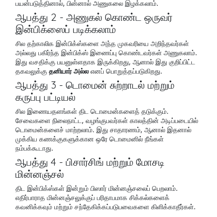
பயன்படுத்தினால், பின்னால் அணுகலை இழக்கலாம்.
ஆபத்து 2 - அணுகல் கொண்ட ஒருவர்
இன்பிக்ஸைப் படிக்கலாம்
சில தற்காலிக இன்பிக்ஸ்களை அந்த முகவரியை அறிந்தவர்கள்
அல்லது பகிர்ந்த இன்பிக்ஸ் இணைப்பு கொண்டவர்கள் அணுகலாம்.
இது வசதிக்கு பயனுள்ளதாக இருக்கிறது, ஆனால் இது குறிப்பிட்ட
தகவலுக்கு
தனியார் அல்ல
எனப் பொறுத்தப்படுகிறது.
ஆபத்து 3 - டொமைன் சுற்றாடல் மற்றும்
கருப்பு பட்டியல்
சில இணையதளங்கள் திட டொமைன்களைத் தடுக்கும்.
சேவைகளை நிலைநாட்ட, வழங்குபவர்கள் காலத்தின் அடிப்படையில்
டொமைன்களைச் மாற்றலாம். இது சாதாரணம், ஆனால் இதனால்
முக்கிய கணக்குகளுக்கான ஒரே டொமைனில் நீங்கள்
நம்பக்கூடாது.
ஆபத்து 4 - பிசார்சிங் மற்றும் மோசடி
மின்னஞ்சல்
திட இன்பிக்ஸ்கள் இன்றும் பிஸார் மின்னஞ்சலைப் பெறலாம்.
எதிர்பாராத மின்னஞ்சலுக்குப் பரிதாபமாக சிக்கல்களைக்
கவனிக்கவும் மற்றும் சந்தேகிக்கப்படுபவைகளை கிளிக்காதீர்கள்.