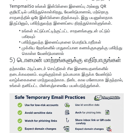
TempmailSo உங்கள் இன்பிக்ஸை இணைப்பு அல்லது QR
குறியீட்டில் பகிர்ந்துகொள்கிறது, வேண்டுமானால், மற்றொரு
சாதனத்தில் ஒரே இன்பிக்ஸை திறக்கவும். இது பயனுள்ளதாக
இருப்பினும், பகிர்ந்துவந்த இணைப்பை திறந்துகொள்ளுங்கள்.
உங்கள் கட்டுப்பாட்டிற்குட்பட்ட சாதனங்களுடன் மட்டும்
பகிரவும்
பகிர்ந்துவந்த இணைப்புகளை பொதியிடாதீர்கள்
முக்கிய நேரங்களில் பாதுகாப்பான கணக்குகளுக்கு பகிர்ந்து
கொள்ள வேண்டுமானால்
5) டொமைன் மாற்றங்களுக்கு எதிர்பாருங்கள்
தற்காலிக அடிப்படைச் செய்திகள் சில இணையதளங்களில்
தடைக்கவரலாம். வழங்குநர்கள் நம்பகமாக இருக்க வேண்டும்
வாழ்க்கைகளை மாற்றுவதற்காக. நீண்ட கால மனோமாக இருந்தால்,
உங்கள் தனிப்பட்ட மின்னஞ்சலையே பயன்படுத்துங்கள்.