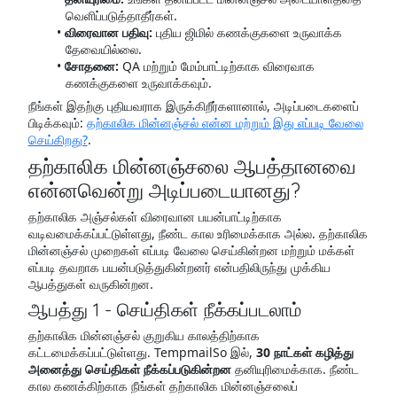
வெளிப்படுத்தாதீர்கள்.
விரைவான பதிவு:
புதிய ஜிமில் கணக்குகளை உருவாக்க
தேவையில்லை.
சோதனை:
QA மற்றும் மேம்பாட்டிற்காக விரைவாக
கணக்குகளை உருவாக்கவும்.
நீங்கள் இதற்கு புதியவராக இருக்கிறீர்களானால், அடிப்படைகளைப்
பிடிக்கவும்:
தற்காலிக மின்னஞ்சல் என்ன மற்றும் இது எப்படி வேலை
செய்கிறது?
.
தற்காலிக மின்னஞ்சலை ஆபத்தானவை
என்னவென்று அடிப்படையானது?
தற்காலிக அஞ்சல்கள் விரைவான பயன்பாட்டிற்காக
வடிவமைக்கப்பட்டுள்ளது, நீண்ட கால உரிமைக்காக அல்ல. தற்காலிக
மின்னஞ்சல் முறைகள் எப்படி வேலை செய்கின்றன மற்றும் மக்கள்
எப்படி தவறாக பயன்படுத்துகின்றனர் என்பதிலிருந்து முக்கிய
ஆபத்துகள் வருகின்றன.
ஆபத்து 1 - செய்திகள் நீக்கப்படலாம்
தற்காலிக மின்னஞ்சல் குறுகிய காலத்திற்காக
கட்டமைக்கப்பட்டுள்ளது. TempmailSo இல்,
30 நாட்கள் கழித்து
அனைத்து செய்திகள் நீக்கப்படுகின்றன
தனியுரிமைக்காக. நீண்ட
கால கணக்கிற்காக நீங்கள் தற்காலிக மின்னஞ்சலைப்