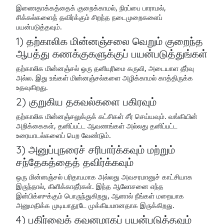
இணைதாக்கத்தைக் குறைக்காமல், நிரப்பை பாராமல்,
சிக்கல்களைத் தவிர்க்கும் சிறந்த நடைமுறைகளைப்
பயன்படுத்தவும்.
1) தற்காலிக மின்னஞ்சலை வெறும் குறைந்த
ஆபத்து கணக்குகளுக்குப் பயன்படுத்துங்கள்
தற்காலிக மின்னஞ்சல் ஒரு தனியுரிமை கருவி, அடையாள தீர்வு
அல்ல. இது உங்கள் மின்னஞ்சல்களை அழிக்காமல் காத்திருக்க
உதவுகிறது.
2) குறுகிய தகவல்களை பகிரவும்
தற்காலிக மின்னஞ்சலுக்குக் கட்சிகள் சீர் செய்யவும். வங்கியின்
அறிக்கைகள், தனிப்பட்ட ஆவணங்கள் அல்லது தனிப்பட்ட
உரையாடல்களைப் பெற வேண்டும்.
3) அனுப்புநரைச் சரிபார்க்கவும் மற்றும்
சந்தேகத்தைத் தவிர்க்கவும்
ஒரு மின்னஞ்சல் பரிதாபமாக அல்லது அவசரமானுச் காட்சியாக
இருந்தால், கிளிக்காதீர்கள். இந்த ஆலோசனை எந்த
இன்பிக்ஸுக்கும் பொருந்துகிறது, ஆனால் நீங்கள் மறையாக
அனுமதிக்க முடியாதூடே முக்கியமானதாக இருக்கிறது.
4) பகிர்வைக் கவனமாகப் பயன்படுத்தவும்