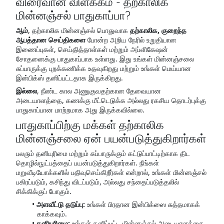
விரைவான விளக்கம் - தற்காலிக
மின்னஞ்சல் பாதுகாப்பா?
ஆம்
, தற்காலிக மின்னஞ்சல் பொதுவாக
தற்காலிக, குறைந்த
ஆபத்தான செய்திகளை
போன்ற அறிய நேரில் உறுதியான
இணைப்புகள், செய்தித்தாள்கள் மற்றும் அப்ளிகேஷன்
சோதனைக்கு பாதுகாப்பாக உள்ளது. இது உங்கள் மின்னஞ்சலை
சுப்பாருக்கு புறக்கணிக்க உதவுகிறது மற்றும் உங்கள் மெய்யான
இன்பிக்ஸ் தனிப்பட்டதாக இருக்கிறது.
இல்லை
, நீண்ட கால அணுகுவதற்கான தேவையான
அடையாளத்தை, கணக்கு மீட்டெடுக்க அல்லது ரகசிய தொடர்புக்கு
பாதுகாப்பான மாற்றமாக அது இருக்கவில்லை.
பாதுகாப்பிற்கு மக்கள் தற்காலிக
மின்னஞ்சலை ஏன் பயன்படுத்துகிறார்கள்
பலரும் தனியுரிமை மற்றும் சுப்பாருக்கும் கட்டுப்பாட்டிற்காக திட
தொழில்நுட்பத்தைப் பயன்படுத்துகிறார்கள். நீங்கள்
மறுவீடியோக்களில் பதிவுசெய்கிறீர்கள் என்றால், உங்கள் மின்னஞ்சல்
பகிரப்படும், கசிந்து விடப்படும், அல்லது சந்தைப்படுத்தலில்
சிக்கிக்குப் போகும்.
அளவீட்டு தடுப்பு:
உங்கள் பிரதான இன்பிக்ஸை சுத்தமாகக்
காக்கவும்.
தனியுரிமை:
உங்கள் தனிப்பட்ட மின்னஞ்சல் அடையாளத்தை