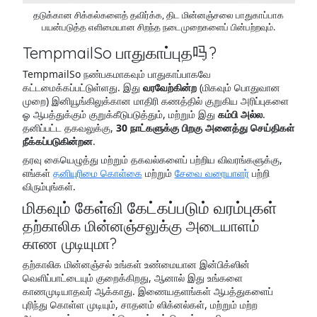
தடுக்கான சிக்கல்களைத் தவிர்க்க, திட மின்னஞ்சலை பாதுகாப்பாக
பயன்படுத்த எளிமையான சிறந்த நடைமுறைகளைப் பின்பற்றவும்.
TempmailSo பாதுகாப்புத吗?
TempmailSo நண்பகமாகவும் பாதுகாப்பாகவே
கட்டமைக்கப்பட்டுள்ளது. இது
வரவேற்கின்ற
(மிகவும் பொதுவான
முறை) இனியூங்கிலுக்கான மாதிரி கணத்தில் குறுகிய அரிப்புகளை
ஓ ஆபத்துக்கும் குறுக்கீடுபடுத்தும், மற்றும் இது
கம்பி அல்ல
.
தனிப்பட்ட தகவலுக்கு,
30 நாட்களுக்கு பிறகு அனைத்து செய்திகள்
நீக்கப்படுகின்றன
.
தரவு கையெழுத்து மற்றும் தகவல்களைப் பற்றிய விவரங்களுக்கு,
எங்கள்
தனியுரிமை கொள்கை
மற்றும்
சேவை வரையாளர்
பற்றி
விரும்புங்கள்.
மிகவும் கேள்வி கேட்கப்படும் வரம்புகள்
தற்காலிக மின்னஞ்சலுக்கு அடையாளம்
காண முடியுமா?
தற்காலிக மின்னஞ்சல் உங்கள் உண்மையான இன்பிக்ஸின்
வெளிப்பாட்டையும் குறைக்கிறது, ஆனால் இது உங்களை
காணமுடியாதவர் ஆக்காது. இணையதளங்கள் ஆபத்துகளைப்
புரிந்து கொள்ள முடியும், சாதனம் ஸிக்னல்கள், மற்றும் மற்ற