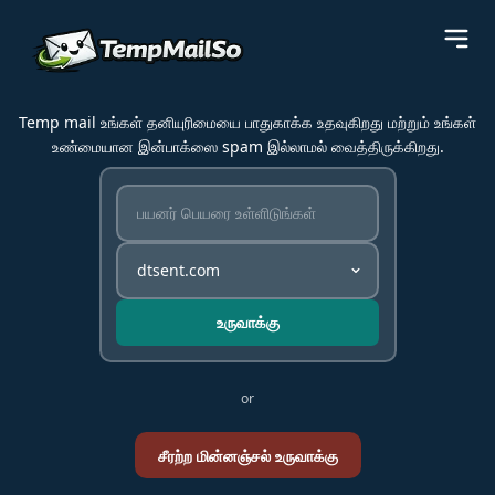
Temp mail உங்கள் தனியுரிமையை பாதுகாக்க உதவுகிறது மற்றும் உங்கள்
உண்மையான இன்பாக்ஸை spam இல்லாமல் வைத்திருக்கிறது.
உருவாக்கு
or
சீரற்ற மின்னஞ்சல் உருவாக்கு