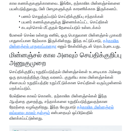
கால கணக்குகளுக்கானவை. இங்கே, தற்காலிக மின்னஞ்சல்களை
பயன்படுத்துவது, பின் பிழைகளுக்குக் காரணிக்காக இருக்கலாம்.
பணம் செலுத்தப்படும் செய்திக்குறிப்பு சந்தாக்கள்
பயனர் கணக்குகளுக்கு இணைக்கப்பட்ட செய்திகள்
கடவுச்சொல் மீட்குதல் தேவைப்படும் உள்ளடக்கம்
மேலைச் செல்ல உள்ளது எனில், ஒரு பொதுவான மின்னஞ்சல் முகவரி
பாதுகாப்பான தேர்வாக இருக்கின்றது. இந்த கட்டுப்பாடு,
தற்காலிக
மின்னஞ்சல் பாதுகாப்பானதா
எனும் கேள்விக்குடன் தொடர்புடையது.
மின்னஞ்சல் கால அளவும் செய்திக்குறிப்பு
அணுகுமுறை
செய்திக்குறிப்பு உறுதிப்படுத்தல் மின்னஞ்சல்கள் உடனடியாக அல்லது
ஒரு தாமதத்திற்கு பிறகு வரலாம். குறுகிய கால மின்னஞ்சல்கள்
சிலசமயம் உறுதிப்பத்திர உறுப்பீட்டுக்கான செய்திகள் வரும்முன்னால்
மறக்கப்படும்.
மேல்நிலை காலம் கொண்ட தற்காலிக மின்னஞ்சல்கள் இந்த
ஆபத்தை குறைத்து, சந்தாக்களை உறுதிப்படுத்துவதற்கான
நேரத்தை வழங்குகிறது. இந்த வேறுபாடு
தற்காலிக மின்னஞ்சல்
எவ்வளவு காலம் தள்ளும்
என்பதையும் ஒப்பிடுவதில்
விளக்கப்பட்டுள்ளது.