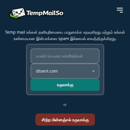
Temp mail உங்கள் தனியுரிமையை பாதுகாக்க உதவுகிறது மற்றும் உங்கள்
உண்மையான இன்பாக்ஸை spam இல்லாமல் வைத்திருக்கிறது.
உருவாக்கு
or
சீரற்ற மின்னஞ்சல் உருவாக்கு