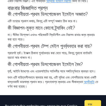
একটি নিরাপদ বিকল্প। এই পার্থক্যটি
অস্থায়ী ইমেইল নিরাপদ
কিনা তা নিয়ে।
বারংবার জিজ্ঞাসিত প্রশ্ন
কী গোপনীয়তা-প্রথম ডিসপোজেবল ইমেইল অজ্ঞাত?
এটি তথ্যের প্রকাশ কমায়, কিন্তু এটি সম্পূর্ণ অজ্ঞাত ঠিক করে না।
কী বিজ্ঞাপন-মুক্ত মানে কোনো ট্র্যাকিং নেই?
না। সীমিত বিশ্লেষণ এখনও পরিষেবাটি স্থিতিশীল এবং নিরাপদ রাখার জন্য ব্যবহার
করা হতে পারে।
কী গোপনীয়তা-প্রথম টেম্প মেইল পুনর্ব্যবহার করা যায়?
প্রায়শই হ্যাঁ। ইনবক্স ঠিকানা পুনর্ব্যবহার করা যেতে পারে, কিন্তু পুরানো বার্তাগুলি
হয়তো আর থাকবে না।
কী গোপনীয়তা-প্রথম ডিসপোজেবল ইমেইল বৈধ?
হ্যাঁ, আইনি উদ্দেশ্যে এবং ওয়েবসাইটের শর্তাবলীর সাথে সঙ্গতিপূর্ণভাবে ব্যবহৃত হলে।
যখন এটি দায়িত্বশীলভাবে ব্যবহার করা হয়, এটি সুবিধা এবং গোপনীয়তার মধ্যে একটি
বাস্তববাদী ভারসাম্য প্রদান করে। গ্রহণযোগ্য ব্যবহার এবং সীমাবদ্ধতা
অস্বীকৃতি
তে
বর্ণনা করা হয়েছে।
বন্ধ
By using this website you agree to our
Cookie