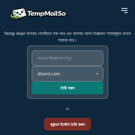
Temp mail আপনার গোপনীয়তা রক্ষা করে এবং আপনার আসল ইনবক্সকে স্প্যামমুক্ত রাখতে
সাহায্য করে।
তৈরি করুন
or
র‍্যান্ডম ইমেইল তৈরি করুন