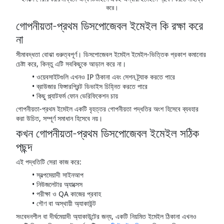
করে।
গোপনীয়তা-প্রথম ডিসপোজেবল ইমেইল কি রক্ষা করে
না
সীমাবদ্ধতা বোঝা গুরুত্বপূর্ণ। ডিসপোজেবল ইমেইল ইমেইল-ভিত্তিক প্রকাশ কমানোর
চেষ্টা করে, কিন্তু এটি সবকিছুকে আড়াল করে না।
ওয়েবসাইটগুলি এখনও IP ঠিকানা এবং সেশন ট্র্যাক করতে পারে
ব্রাউজার ফিঙ্গারপ্রিন্ট ডিভাইস চিহ্নিত করতে পারে
কিছু প্ল্যাটফর্ম ফোন ভেরিফিকেশন চায়
গোপনীয়তা-প্রথম ইমেইল একটি বৃহত্তর গোপনীয়তা পদ্ধতির অংশ হিসেবে ব্যবহার
করা উচিত, সম্পূর্ণ সমাধান হিসেবে নয়।
কখন গোপনীয়তা-প্রথম ডিসপোজেবল ইমেইল সঠিক
পছন্দ
এই পদ্ধতিটি সেরা কাজ করে:
স্বল্পমেয়াদী সাইনআপ
নিউজলেটার অ্যাক্সেস
পরীক্ষা ও QA কাজের প্রবাহ
গৌণ বা অস্থায়ী অ্যাকাউন্ট
সংবেদনশীল বা দীর্ঘমেয়াদী অ্যাকাউন্টের জন্য, একটি নিয়মিত ইমেইল ঠিকানা এখনও