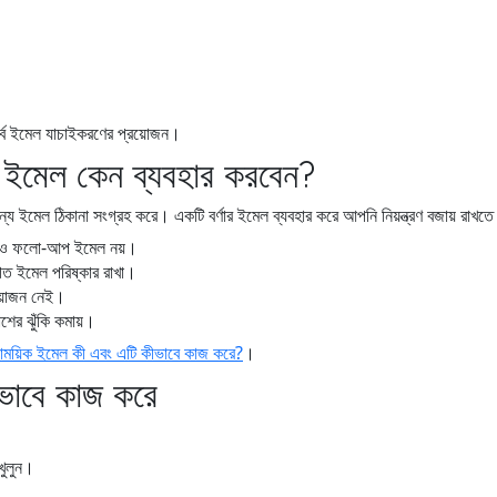
ূর্বে ইমেল যাচাইকরণের প্রয়োজন।
র ইমেল কেন ব্যবহার করবেন?
্য ইমেল ঠিকানা সংগ্রহ করে। একটি বর্ণার ইমেল ব্যবহার করে আপনি নিয়ন্ত্রণ বজায় রাখত
নও ফলো-আপ ইমেল নয়।
ত ইমেল পরিষ্কার রাখা।
রয়োজন নেই।
শের ঝুঁকি কমায়।
াময়িক ইমেল কী এবং এটি কীভাবে কাজ করে?
।
িভাবে কাজ করে
ুলুন।