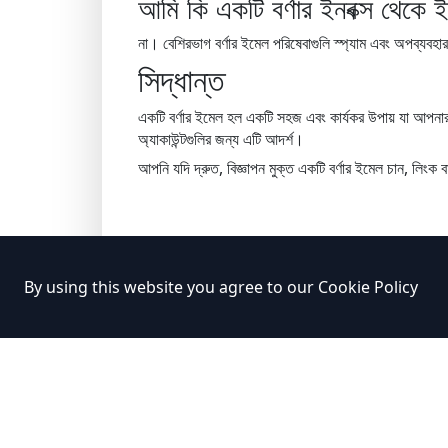
আমি কি একটি বর্ণার ইনবক্স থেকে 
না। বেশিরভাগ বর্ণার ইমেল পরিষেবাগুলি স্প্যাম এবং অপব্যবহা
সিদ্ধান্ত
একটি বর্ণার ইমেল হল একটি সহজ এবং কার্যকর উপায় যা আপনার
অ্যাকাউন্টগুলির জন্য এটি আদর্শ।
আপনি যদি দ্রুত, বিজ্ঞাপন মুক্ত একটি বর্ণার ইমেল চান, লিংক 
By using this website you agree to our
Cookie Policy