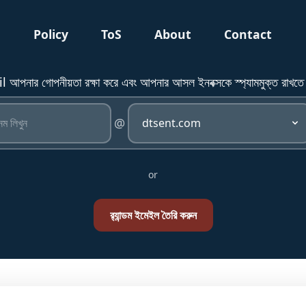
g
Policy
ToS
About
Contact
পনার গোপনীয়তা রক্ষা করে এবং আপনার আসল ইনবক্সকে স্প্যামমুক্ত রাখতে 
@
or
র‍্যান্ডম ইমেইল তৈরি করুন