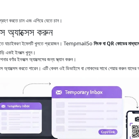
গ্রহণ করতে চান এবং এগিয়ে যেতে চান।
্স অ্যাক্সেস করুন
টিতে যাচাইকরণ ইমেলটি খুলতে প্রয়োজন। TempmailSo
লিংক বা QR কোডের মাধ্যমে 
ড়ি একই ইনবক্স খুলুন।
র বর্ণার ইনবক্সে অ্যাক্সেসের জন্য স্ক্যান করুন।
ক্সে অ্যাক্সেস করতে পারেন। এটি কেবল ওই ডিভাইসে বা লোকদের সাথে শেয়ার করুন যাদের