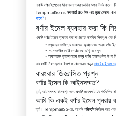
একটি বর্ণার ইমেলের জীবনকাল প্রদানকারীর উপর নির্ভর করে। কিছু
TempmailSo-তে,
সব বার্তা 30 দিন পরে মুছে ফেলে
গোপনী
থাকে?
।
বর্ণার ইমেল ব্যবহার করা কি ন
একটি বর্ণার ইমেল ব্যবহার করা সাধারণত সাময়িক নিবন্ধন এবং ন
শুধুমাত্র সংক্ষিপ্ত মেয়াদের অ্যাক্সেসের জন্য বর্ণার 
সংবেদনশীল ডেটা শেয়ার করা এড়িয়ে চলুন
অ্যাকাউন্ট পুনরুদ্ধারের জন্য বর্ণার ইনবক্সগুলির উপর ন
আরেকটি নিরাপত্তার বিবরণ জানার জন্য পড়ুন
সাময়িক ইমেল ব্
বারংবার জিজ্ঞাসিত প্রশ্ন
বর্ণার ইমেল কি আইনসম্মত?
হ্যাঁ, আইনসম্মত উদ্দেশ্যে এবং একটি ওয়েবসাইটের শর্তগুলির 
আমি কি একই বর্ণার ইমেল পুনরায় 
হ্যাঁ। TempmailSo-তে, আপনি
পরিবর্তন
নির্বাচন করে এব