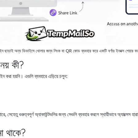
ইন ছাড়াই অন্য ডিভাইসে খোলার জন্য লিংক বা QR কোড ব্যবহার করে একটি বর্ণার ইনবক্স শেয়ার ক
 নয় কী?
ডিজাইন করা হয়নি। এগুলি ব্যবহারে এড়িয়ে চলুন:
ে পারে, সেহেতু গুরুত্বপূর্ণ অ্যাকাউন্টগুলির জন্য সেগুলি ব্যবহার করলে স্থায়ীভাবে অ্যাক্
নো থাকে?