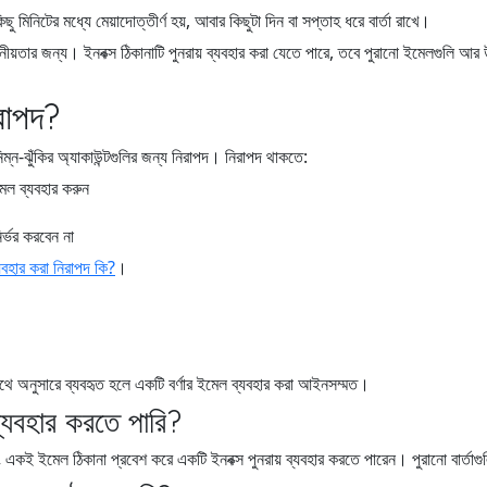
 মিনিটের মধ্যে মেয়াদোত্তীর্ণ হয়, আবার কিছুটা দিন বা সপ্তাহ ধরে বার্তা রাখে।
য়তার জন্য। ইনবক্স ঠিকানাটি পুনরায় ব্যবহার করা যেতে পারে, তবে পুরানো ইমেলগুলি
িরাপদ?
িম্ন-ঝুঁকির অ্যাকাউন্টগুলির জন্য নিরাপদ। নিরাপদ থাকতে:
ইমেল ব্যবহার করুন
ির্ভর করবেন না
যবহার করা নিরাপদ কি?
।
সাথে অনুসারে ব্যবহৃত হলে একটি বর্ণার ইমেল ব্যবহার করা আইনসম্মত।
ব্যবহার করতে পারি?
ং একই ইমেল ঠিকানা প্রবেশ করে একটি ইনবক্স পুনরায় ব্যবহার করতে পারেন। পুরানো বার্তা