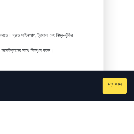
রতে। দ্রুত সাইনআপ, ট্রায়াল এবং নিম্ন-ঝুঁকির
আত্মবিশ্বাসের সাথে নিবন্ধন করুন।
বন্ধ করুন