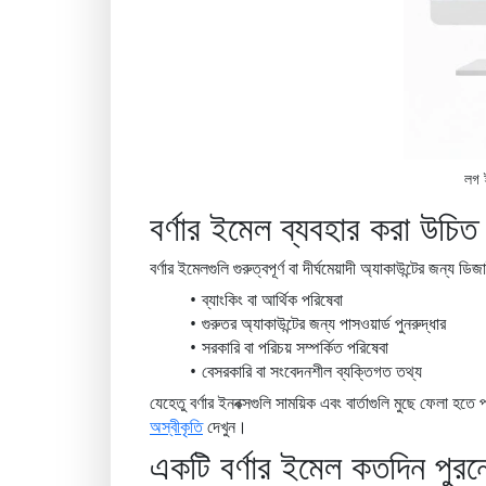
লগ 
বর্ণার ইমেল ব্যবহার করা উচিত
বর্ণার ইমেলগুলি গুরুত্বপূর্ণ বা দীর্ঘমেয়াদী অ্যাকাউন্টের জন্য 
ব্যাংকিং বা আর্থিক পরিষেবা
গুরুতর অ্যাকাউন্টের জন্য পাসওয়ার্ড পুনরুদ্ধার
সরকারি বা পরিচয় সম্পর্কিত পরিষেবা
বেসরকারি বা সংবেদনশীল ব্যক্তিগত তথ্য
যেহেতু বর্ণার ইনবক্সগুলি সাময়িক এবং বার্তাগুলি মুছে ফেলা হত
অস্বীকৃতি
দেখুন।
একটি বর্ণার ইমেল কতদিন পুর