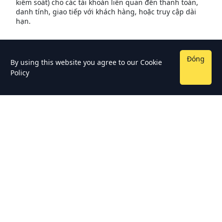
kiểm soát) cho các tài khoản liên quan đến thanh toán,
danh tính, giao tiếp với khách hàng, hoặc truy cập dài
hạn.
Đóng
By using this website you agree to our
Cookie
Policy
Bản quyền © 2026 - TempmailSo - Free Temporary Email