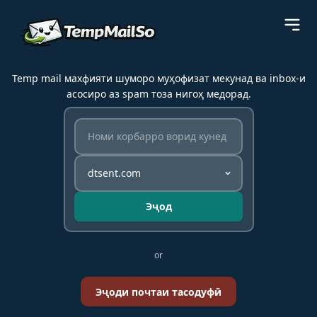
Temp mail махфияти шуморо муҳофизат мекунад ва inbox-и
асосиро аз spam тоза нигоҳ медорад.
Эҷод
or
Эҷоди почтаи тасодуфӣ