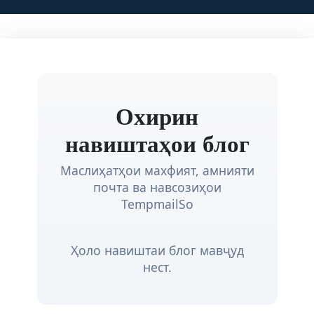
Охирин
навиштаҳои блог
Маслиҳатҳои махфият, амнияти
почта ва навсозиҳои
TempmailSo
Ҳоло навиштаи блог мавҷуд
нест.