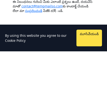
ఈ నిబంధనలు గురించి మీకు ఎలాంటి ప్రశ్నలు ఉంటే, దయచేసి
మాతో
contact@tempmailso.com
కు కాంటాక్ట్ చేయండి
లేదా మా
సంప్రదించండి
పేజీకి ద周ండి.
మూసివేయండి
By using this website you agree to our
Cookie Policy