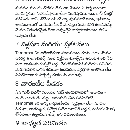
మనము ముందు నోటీసు లేకుండా, సేవను ఏ పార్ట్ అయినా
మారుస్తాము, నిలిపివేస్తాము లేదా ముగిస్తాము. ఇది, కానీ దీంట్లో
పరిమితం కాని, డొమెయిన్ యొక్క పునర్‍ప్రయోజన, ఇన్‌బాక్స్
అందుబాటులో మరియు ఫీచర్ మార్పులనును కలిగి ఉండవచ్చు.
మేము
నిరంతరమైన
లేదా తప్పుల్లేని కార్యకలాపాలను హామీ
ఇవ్వడం లేదు.
7. విశ్లేషణ మరియు ప్రకటనలు
TempmailSo
అధికారికంగా
ప్రకటనలను చూపించదు. మేము
Google అనలిటిక్స్ వంటి విశ్లేషణ టూల్స్‌ను ఉపయోగించి సేవ
ఎలా వాడబడుతున్నదో అర్థం చేసుకోవడానికి మరియు పనితీరు
మెరుగుపరచడానికి ఉపయోగించవచ్చు. వ్యక్తిగత ఖాతాలు లేదా
వినియోగదారు ప్రొఫైల్స్ రూపొందించబడవు.
8. వారంటీల వీడకం
సేవ “
ఎస్ ఐఎస్
” మరియు “
ఎస్ అందుబాటులో
” ఆధారంగా
అందించబడింది. చట్టం అనుమతించిన పరిమితిలో,
TempmailSo అన్ని గ్యారంటీలను, స్పష్టంగా లేదా ఘోష徔
రీతంగా, వాణిజ్యత, ప్రత్యేక ప్రయోజనానికి అర్హత, మరియు ఘోష
徔రీతంగా ఉల్లంఘన లేవు అని వదులుతుంది.
9. బాధ్యత పరిమితం