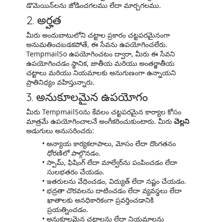
డొమెయిన్‌లను జోడించగలము లేదా మార్చగలము.
2. అర్హత
మీరు అందుబాటులోని చట్టాల ప్రకారం చట్టపరమైనంగా
అనుమతించబడకపోతే, ఈ సేవను ఉపయోగించలేరు.
TempmailSo ఉపయోగించటం ద్వారా, మీరు ఈ సేవని
ఉపయోగించడం స్థానిక, జాతీయ మరియు అంతర్జాతీయ
చట్టాలు మరియు నియమాలకు అనుగుణంగా ఉన్నాయని
ప్రాతినిధ్యం వహిస్తున్నారు.
3. అనుకూలమైన ఉపయోగం
మీరు TempmailSoను కేవలం చట్టపరమైన కార్యాల కోసం
మాత్రమే ఉపయోగించాలనే అంగీకరించుకుంటారు. మీరు
చెల్లని
అడుగులు అనుసరించరు:
అన్యాయ కార్యకలాపాలు, మోసం లేదా దొంగతనం
ధోరణిలో పాల్గొనడం.
స్పామ్, ఫిషింగ్ లేదా మాల్వేర్‌ను పంపించడం లేదా
సులభతరం చేయడం.
ఇతరులను వేధించడం, విద్యుత్ లేదా నష్టం చేయడం.
భద్రతా చొరవలను దాటించడం లేదా వ్యవస్థలు లేదా
ఖాతాలకు అనధికారికంగా ప్రవర్తించడానికి
ప్రయత్నించడం.
అనుకూలమైన చట్టాలను లేదా నియమాలను