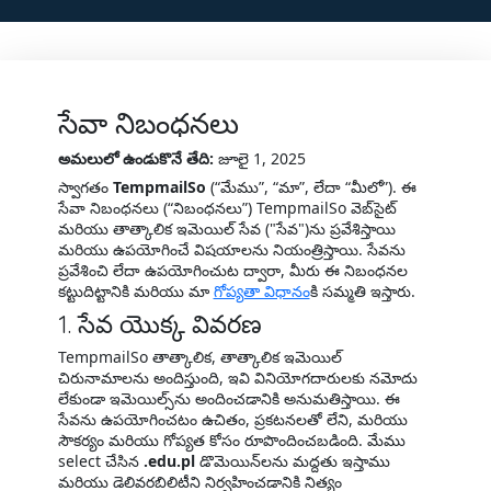
సేవా నిబంధనలు
అమలులో ఉండుకొనే తేది:
జూలై 1, 2025
స్వాగతం
TempmailSo
(“మేము”, “మా”, లేదా “మీలో”). ఈ
సేవా నిబంధనలు (“నిబంధనలు”) TempmailSo వెబ్‌సైట్
మరియు తాత్కాలిక ఇమెయిల్ సేవ ("సేవ")ను ప్రవేశిస్తాయి
మరియు ఉపయోగించే విషయాలను నియంత్రిస్తాయి. సేవను
ప్రవేశించి లేదా ఉపయోగించుట ద్వారా, మీరు ఈ నిబంధనల
కట్టుదిట్టానికి మరియు మా
గోప్యతా విధానం
కి సమ్మతి ఇస్తారు.
1. సేవ యొక్క వివరణ
TempmailSo తాత్కాలిక, తాత్కాలిక ఇమెయిల్
చిరునామాలను అందిస్తుంది, ఇవి వినియోగదారులకు నమోదు
లేకుండా ఇమెయిల్స్‌ను అందించడానికి అనుమతిస్తాయి. ఈ
సేవను ఉపయోగించటం ఉచితం, ప్రకటనలతో లేని, మరియు
సౌకర్యం మరియు గోప్యత కోసం రూపొందించబడింది. మేము
select చేసిన
.edu.pl
డొమెయిన్‌లను మద్దతు ఇస్తాము
మరియు డెలివరబిలిటీని నిర్వహించడానికి నిత్యం