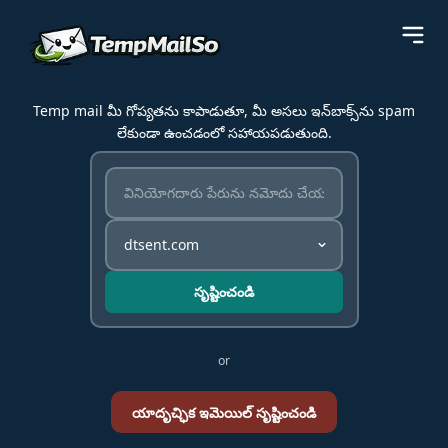
Temp mail మీ గోప్యతను కాపాడుతూ, మీ అసలు ఇన్‌బాక్స్‌ను spam
లేకుండా ఉంచడంలో సహాయపడుతుంది.
సృష్టించండి
or
యాదృచ్ఛిక ఇమెయిల్ సృష్టించండి