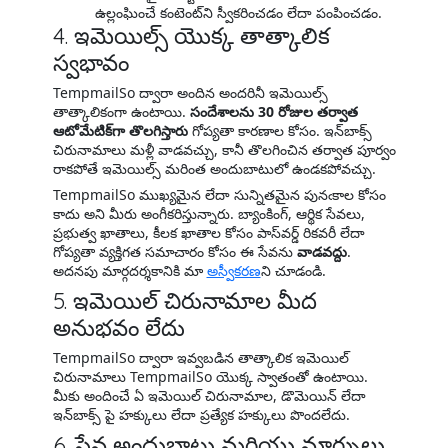
ఉల్లంఘించే కంటెంట్‌ని స్వీకరించడం లేదా పంపించడం.
4. ఇమెయిల్స్ యొక్క తాత్కాలిక
స్వభావం
TempmailSo ద్వారా అందిన అందరినీ ఇమెయిల్స్
తాత్కాలికంగా ఉంటాయి.
సందేశాలను 30 రోజుల తర్వాత
ఆటోమేటిక్‌గా తొలగిస్తారు
గోప్యతా కారణాల కోసం. ఇన్‌బాక్స్
చిరునామాలు మళ్లీ వాడవచ్చు, కానీ తొలగించిన తర్వాత పూర్వం
రాకపోతే ఇమెయిల్స్ మరింత అందుబాటులో ఉండకపోవచ్చు.
TempmailSo ముఖ్యమైన లేదా సున్నితమైన పునఁకాల కోసం
కాదు అని మీరు అంగీకరిస్తున్నారు. బ్యాంకింగ్, ఆర్థిక సేవలు,
ప్రభుత్వ ఖాతాలు, కీలక ఖాతాల కోసం పాస్‌వర్డ్ రికవరీ లేదా
గోప్యతా వ్యక్తిగత సమాచారం కోసం ఈ సేవను
వాడవద్దు
.
అదనపు మార్గదర్శకానికి మా
అస్వీకరణ
ని చూడండి.
5. ఇమెయిల్ చిరునామాల మీద
అనుభవం లేదు
TempmailSo ద్వారా ఇవ్వబడిన తాత్కాలిక ఇమెయిల్
చిరునామాలు TempmailSo యొక్క స్వాతంతో ఉంటాయి.
మీకు అందించే ఏ ఇమెయిల్ చిరునామాల, డొమెయిన్ లేదా
ఇన్‌బాక్స్ పై హక్కులు లేదా ప్రత్యేక హక్కులు పొందలేదు.
6. సేవ అందుబాటు మరియు మార్పులు