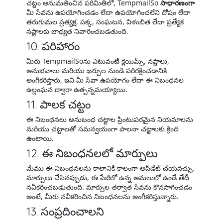
చట్టం అనుమతించిన పరిమితిలో, TempmailSo
సాధారణంగా
మీ సేవను ఉపయోగించడం లేదా ఉపయోగించలేని దోషం లేదా
తరుగుమల ప్రత్యక్ష, పక్క, సంఘటన, విళంబిత లేదా ప్రత్యేక
నష్టాలకు బాధ్యత నివారించబడతుంది.
10. పరిహారం
మీరు TempmailSoను ఎటువంటి క్లెయిమ్స్, నష్టాలు,
అనుభవాలు మరియు ఖర్చుల నుండి పరిరక్షించడానికి
అంగీకరిస్తారు, ఇవి మీ సేవా ఉపయోగం లేదా ఈ నిబంధనల
ఉల్లంఘన ద్వారా ఉత్పన్నమయ్యాయి.
11. పాలక చట్టం
ఈ నిబంధనలు అనుబంధ చట్టాల ప్రింటుపరమైన నియమాలను
మరియు చట్టాలతో సమన్వయంగా పాలనా చట్టాలకు క్రింద
ఉంటాయి.
12. ఈ నిబంధనలలో మార్పులు
మేము ఈ నిబంధనలను కాలానికి కాలంగా అప్‌డేట్ చేయవచ్చు.
మార్పులు చేసినప్పుడు, ఈ పేజీలో ఉన్న అమలులో ఉండే తేదీ
నవీకరించబడుతుంది. మార్పుల తర్వాత సేవను కొనసాగించడం
అంటే, మీరు నవీకరించిన నిబంధనలను అంగీకరిస్తున్నారు.
13. సంప్రదించాలని