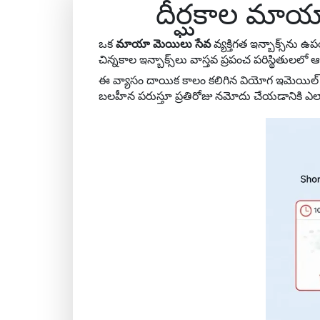
దీర్ఘకాల మాయ
ఒక
మాయా మెయిలు సేవ
వ్యక్తిగత ఇన్బాక్స్‌న
చిన్నకాల ఇన్బాక్స్‌లు వాస్తవ ప్రపంచ పరిస్థి
ఈ వ్యాసం దాయిక కాలం కలిగిన వియోగ ఇమెయిల్ 
బలహీన పరుస్తూ ప్రతిరోజు నమోదు చేయడానికి ఎలా మ