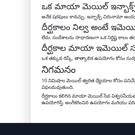
ఒక మాయా మెయిల్ ఇన్బాక్
అనేక షరపులు కావచ్చు. ఇన్బాక్స్ చిరునామా అంద
దీర్ఘకాలం నిల్వ అంటే ఇమె
లేదు. సందేశాలను సాధారణంగా ఒక నిర్దిష్ట కాలం తర్
దీర్ఘకాల మాయా ఇమెయిల్ స
ఒక తక్కువ రిస్క్, తాత్కాలిక ఉపయోగం కోసం సు
నిగమనం
10 నిమిషాల మెయిల్ త్వరిత ధ్యేయాల కోసం పనిచ
విఫలమవుతుంది.
దీర్ఘకాలం కలిగిన మాయా మెయిల్ సేవ విశ్వసనీయ
ఉపయోగిస్తే. అంగీకరించిన ఉపయోగం మరియు పర