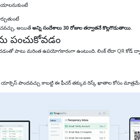
 చేయాలనుకుంటే
్చుతుంటే
ించవచ్చు, అయితే
అన్ని సందేశాలు 30 రోజుల తర్వాతనే కొల్లగొడుతాయి
.
్‌ను పంచుకోవడం
ించడంతో పాటు మరింత ఉపయోగకారంగా ఉంటుంది. లింక్ లేదా QR కోడ్ ద్వార
స్‌కు యాక్సెస్ పొందవచ్చు కాబట్టి ఈ ఫీచర్ తక్కువ రిస్క్ ఖాతాల కోసం మాత