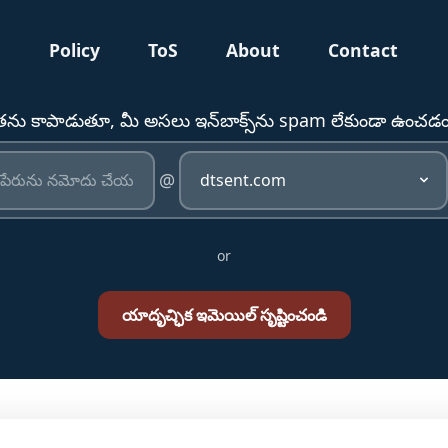
g
Policy
ToS
About
Contact
తను కాపాడుతూ, మీ అసలు ఇన్‌బాక్స్‌ను spam లేకుండా ఉం
@
or
యాదృచ్ఛిక ఇమెయిల్ సృష్టించండి