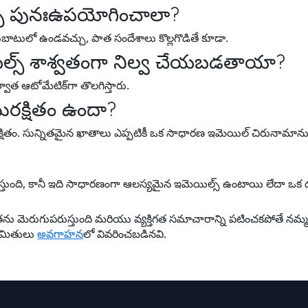
స్ పునఃఉపయోగించాలా?
ుబాటులో ఉండవచ్చు, పాత సందేశాలు కొల్లగొడితే కూడా.
యిల్స్ శాశ్వతంగా నిల్వ చేయబడతాయా?
వాత ఆటోమేటిక్‌గా తొలగిస్తారు.
ురక్షితం ఉందా?
రక్షితం. సున్నితమైన ఖాతాలు ఎప్పటికీ ఒక సాధారణ ఇమెయిల్ చిరునామా
ేస్తుంది, కానీ ఇది సాధారణంగా ఆలస్యమైన ఇమెయిల్స్ ఉంటాయి లేదా ఒక
తను మెరుగుపరుస్తుంది మరియు వ్యక్తిగత సమాచారాన్ని పటించకపోతే నమ
ిమితులు
అవగాహన
లో వివరించబడినవి.