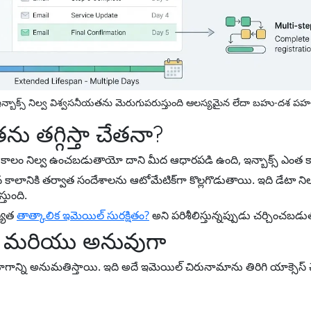
 ఇన్బాక్స్ నిల్వ విశ్వసనీయతను మెరుగుపరుస్తుంది ఆలస్యమైన లేదా బహు-దశ ప
తను తగ్గిస్తా చేతనా?
ఎంత కాలం నిల్వ ఉంచబడుతాయో దాని మీద ఆధారపడి ఉంది, ఇన్బాక్స్ ఎంత క
లానికి తర్వాత సందేశాలను ఆటోమేటిక్‌గా కొల్లగొడుతాయి. ఇది డేటా నిల్
తుంది.
ల్యత
తాత్కాలిక ఇమెయిల్ సురక్షితం?
అని పరిశీలిస్తున్నప్పుడు చర్చించబడు
ం మరియు అనువుగా
గాన్ని అనుమతిస్తాయి. ఇది అదే ఇమెయిల్ చిరునామాను తిరిగి యాక్సెస్