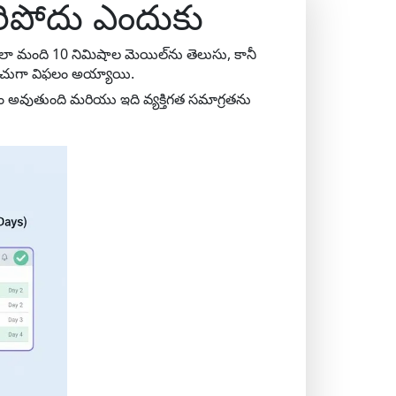
రిపోదు ఎందుకు
లా మంది 10 నిమిషాల మెయిల్‌ను తెలుసు, కానీ
 తరచుగా విఫలం అయ్యాయి.
 అవుతుంది మరియు ఇది వ్యక్తిగత సమాగ్రతను