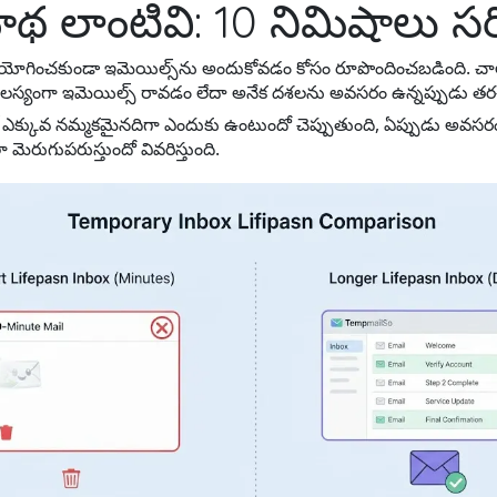
ాథ లాంటివి: 10 నిమిషాలు స
ు ఉపయోగించకుండా ఇమెయిల్స్‌ను అందుకోవడం కోసం రూపొందించబడింది. చా
తులలో ఆలస్యంగా ఇమెయిల్స్ రావడం లేదా అనేక దశలను అవసరం ఉన్నప్పుడు
ఎక్కువ నమ్మకమైనదిగా ఎందుకు ఉంటుందో చెప్పుతుంది, ఏప్పుడు అవసరం
ెరుగుపరుస్తుందో వివరిస్తుంది.