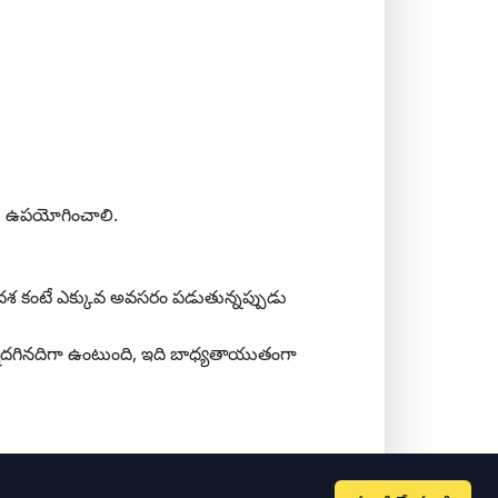
ను ఉపయోగించాలి.
 దశ కంటే ఎక్కువ అవసరం పడుతున్నప్పుడు
్మదగినదిగా ఉంటుంది, ఇది బాధ్యతాయుతంగా