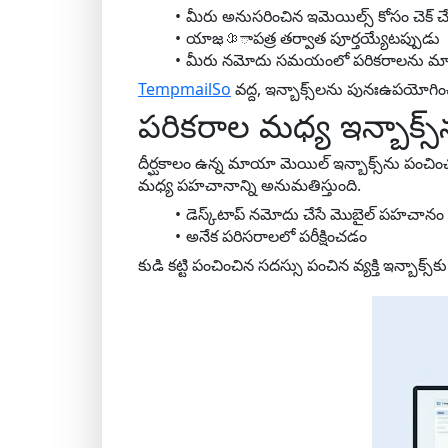
మీరు అనుసరించిన ఇమెయిల్స్ కోసం చెక్
యాజ্ঞాపత్ర తర్వాత పూర్తయ్యేటప్పుడు
మీరు నమోదు సమయంలో పరికరాలను మార
TempmailSo
వద్ద, ఇన్బాక్స్‌లను పునఃఉపయోగ
పరికరాల మధ్య ఇన్బాక్స
దీర్ఘకాలం ఉన్న మాయా మెయిల్ ఇన్బాక్స్‌ను పంచ
మధ్య పహచానాన్ని అనుమతిస్తుంది.
డెస్క్‌టాప్ నమోదు చేసే మొబైల్ పహచానం
అనేక పరిసరాలలో పరీక్షించడం
కుడి కట్టి పంచించిన సదస్సు పంచిన వ్యక్తి ఇన్బాక్