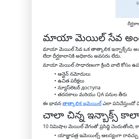
దీర్ఘక
మాయా మెయిల్ సేవ అంట
మాయా మెయిల్ సేవ ఒక తాత్కాలిక ఇన్బాక్స్‌ను అంద
లేదా దీర్ఘకాలానికి అధికారం అవసరం లేదు.
మాయా మెయిల్ సాధారణంగా క్రింది వాటి కోసం 
ఆన్లైన్ నమోదులు
ఉచిత పరీక్షలు
న్యూస్‌లెటర్ доступа
తదనకాలు మరియు QA పనుల తీరు
ఈ భావన
తాత్కాలిక ఇమెయిల్
ఎలా పనిచేస్తుందో చిత్
చాలా చిన్న ఇన్బాక్స్ క
10 నిమిషాల మెయిల్ వేగంతో ప్రసిద్ధి చెందుతోంది, 
యాజ్ఞాపత్ర ఇమెయిల్స్ ఆలస్యంగా రావచ్చు