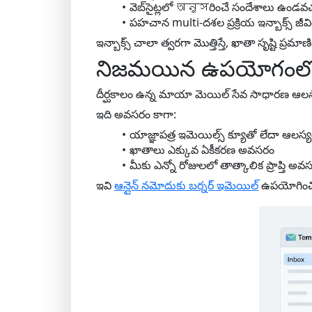
వెబ్‌సైట్లలో অনুসరించే సందేశాలు ఉండవచ
పహచాన multi-దశల ప్రక్రియ ఇన్బాక్స్ జీవ
ఇన్బాక్స్ చాలా త్వరగా మొత్తిస్తే, ఖాతా సృష్టి ప్ర
నిజమయిన ఉపయోగంలో ద
దీర్ఘకాలం ఉన్న మాయా మెయిల్ సేవ సాధారణ ఆల
ఇది అవసరం కాగా:
యాజ్ఞాపత్ర ఇమెయిల్స్ క్యూతో లేదా ఆలస్
ఖాతాలు ఎక్కువ ఏకీకరణ అవసరం
మీకు ఎన్నో రోజులలో తాత్కాలిక ప్రాప్తి అవ
ఇవి
ఆన్లైన్ నమోదుకు బర్నర్ ఇమెయిల్
ఉపయోగించి