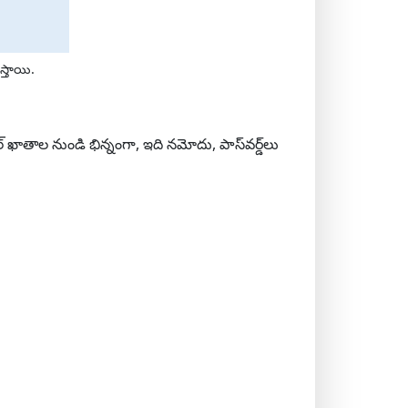
స్తాయి.
ఖాతాల నుండి భిన్నంగా, ఇది నమోదు, పాస్‌వర్డ్‌లు