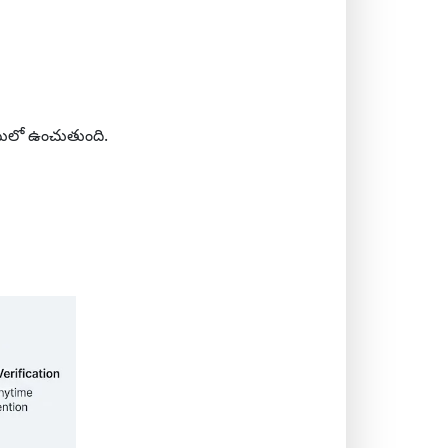
ులో ఉంచుతుంది.