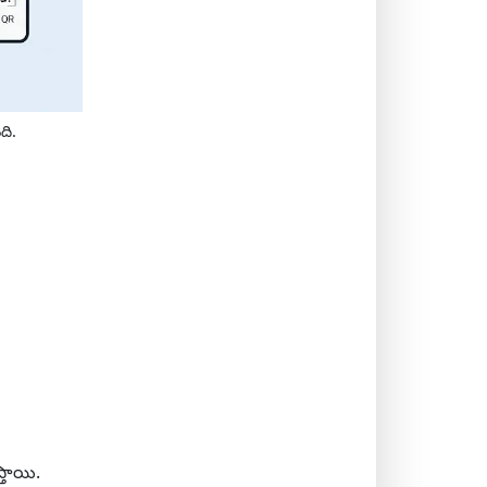
ది.
్తాయి.