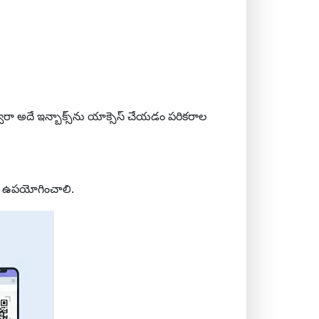
ా అదే ఇన్బాక్స్‌ను యాక్సెస్ చేయడం పరికరాల
్రమే ఉపయోగించాలి.