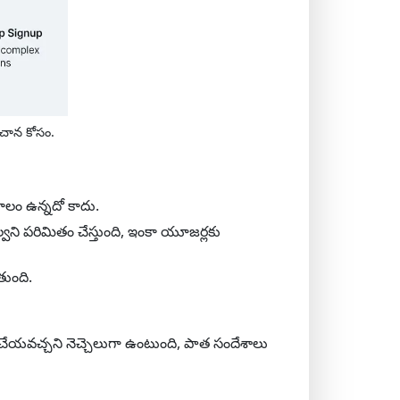
హచాన కోసం.
ాలం ఉన్నదో కాదు.
వని పరిమితం చేస్తుంది, ఇంకా యూజర్లకు
తుంది.
 చేయవచ్చని నెచ్చెలుగా ఉంటుంది, పాత సందేశాలు