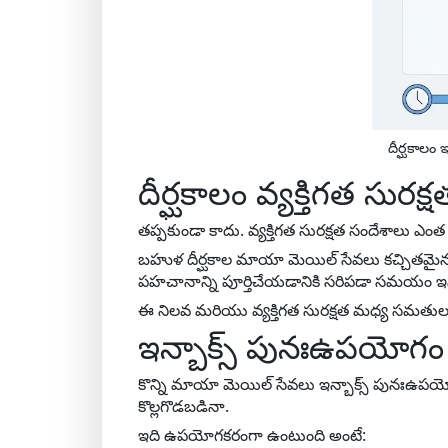
దీర్ఘకాలం
దీర్ఘకాలం వ్యక్తిగత సురక్ష
తప్పకుండా కాదు. వ్యక్తిగత సురక్షత సందేశాలు 
బహుళ దీర్ఘకాల మాయా మెయిల్ సేవలు కచ్చితమైన కా
పహచానాన్ని పూర్తిచేయడానికి సరిపడా సమయం ఇస్
ఈ నిలవ మరియు వ్యక్తిగత సురక్షత మధ్య సమతు
ఇన్బాక్స్ పునఃఉపయోగ
కొన్ని మాయా మెయిల్ సేవలు ఇన్బాక్స్ పునఃఉపయో
కొల్లగొడబడినా.
ఇది ఉపయోగకరంగా ఉంటుంది అంటే: