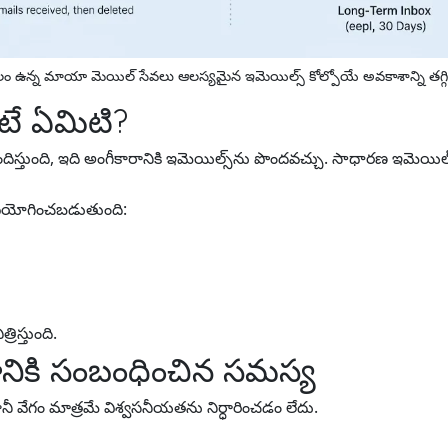
ాలం ఉన్న మాయా మెయిల్ సేవలు ఆలస్యమైన ఇమెయిల్స్ కోల్పోయే అవకాశాన్ని తగ్గి
ే ఏమిటి?
ిస్తుంది, ఇది అంగీకారానికి ఇమెయిల్స్‌ను పొందవచ్చు. సాధారణ ఇమెయిల్ 
ఉపయోగించబడుతుంది:
రిస్తుంది.
ాలానికి సంబంధించిన సమస్య
కానీ వేగం మాత్రమే విశ్వసనీయతను నిర్ధారించడం లేదు.