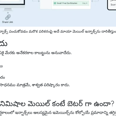
్బాక్స్ పంచుకోవడం మరొక పరికరంపై అదే మాయా మెయిల్ ఇన్బాక్స్‌ను దారితీస్తుం
దు
ిఏకై మేరకు అనేకరకాల కాబట్టును అనువాదేదు.
లు
సరం
సాధనము మాత్రమే, శాశ్వత పరిష్కారం కాదు.
 నిమిషాల మెయిల్ కంటే బెటర్ గా ఉందా?
లంలో ఇన్బాక్స్‌లు ఆలస్యమైన ఇమెయిల్స్‌ను కోల్పోయే ప్రమాదాన్ని తగ్గిస