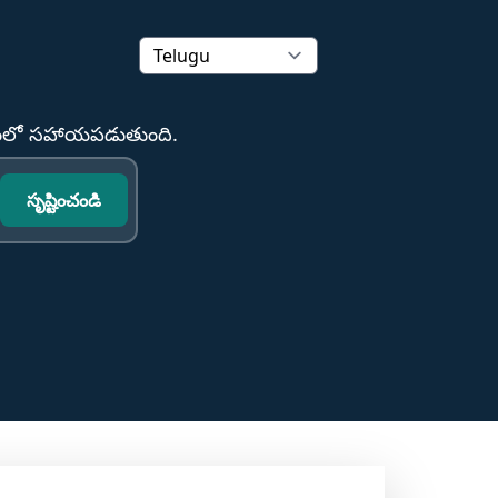
చడంలో సహాయపడుతుంది.
సృష్టించండి