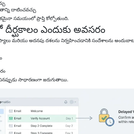
్చు
ితాన్ని దాటించవచ్చు
మాణికమైనా సమయంలో ప్రాప్తి కోల్పోతుంది.
ీర్ఘకాలం ఎందుకు అవసరం
స్యాలు మరియు అదనపు దశలను నిర్వహించడానికి సందేశాలను అందుబాట
యం
సరం
నప్పుడు సాధారణంగా జరుగుతాయి.