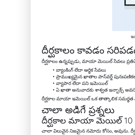
ఇన
దీర్ఘకాలం కావడం సరిపడ
దీర్ఘకాలం ఉన్నప్పుడు, మాయా మెయిల్ సేవలు ప్రత
బ్యాంకింగ్ లేదా ఆర్థిక సేవలు
ప్రాముఖ్యమైన ఖాతాల పాస్‌వర్డ్ పునఃపణిక
వ్యాపార లేదా పని ఇమెయిల్
ఏ ఖాతా అనువాదకు శాశ్వత ఇన్బాక్స్ అవ
దీర్ఘకాల మాయా ఇమెయిల్ ఒక తాత్కాలిక సమర్థత 
చాలా అడిగే ప్రశ్నలు
దీర్ఘకాల మాయా మెయిల్ 10
చాలా విలువైన నిజమైన నమోదు కోసం, అవును. దీర్ఘకా