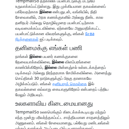
TempmailSo தற்காலிக பயன்பாட்டுக்கு மட்டுமே
உருவாக்கப்பட்டுள்ளது. இது முக்கியமான தகவல்களைப்
பகிர்வதற்காக
இல்லை
என்பதுடன், வங்கியில், நிதி
சேவைகளில், அரசு கணக்குகளில் அல்லது நீண்ட கால
தனிநபர் அல்லது தொழில்முறை பயன்பாட்டிற்காக
வடிவமைக்கப்படவில்லை. ஏற்கனவே அனுமதிக்கபட்ட
பயன்பாட்டுக்கான விவரங்களுக்கு, எங்கள்
சேва
நிபந்தனைகள்
ஐப் படிக்கவும்.
தனிமைக்கு எங்கள் பணி
நாங்கள்
இல்லை
பயனர் கணக்குகளை
தேவையாக்கவில்லை,
இல்லை
விளம்பரங்களை
காண்பிக்கிறோம்,
இல்லை
மின்னஞ்சல் உள்ளடக்கத்தைப்
படிக்கவும் அல்லது நிரந்தரமாக சேமிக்கவில்லை. அனைத்து
செய்திகள் 30 நாடுகளுக்குப் பிறகு தானாகவே
அழிக்கப்படும். எங்கள்
தனியாரக் கொள்கை
இல்
தகவல்களை எவ்வாறு கையாளுகிறோம் என்பதைப் பற்றிய
மேலும் அறியவும்.
உலகளாவிய கிடைமையானது
TempmailSo உலகமெங்கும் கிடைக்கக்கூடியது மற்றும்
எந்த மூன்று பரிவர்த்தகப்பட்ட சாத்தியமான சாதனத்திலும்
அணுகலாம். எங்கள் சேவைமானது, பல்வேறு மண்டலங்கள்
மற்றும் தளங்கள் அடிப்படையில் பயனாளர்களைப்