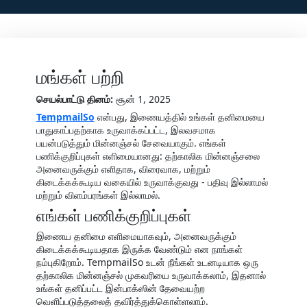
மங்கள் பற்றி
செயல்பாட்டு தினம்:
சூன் 1, 2025
TempmailSo
என்பது, இணையத்தில் உங்கள் தனிமையை
பாதுகாப்பதற்காக உருவாக்கப்பட்ட, இலவசமாக
பயன்படுத்தும் மின்னஞ்சல் சேவையாகும். எங்கள்
பணிக்குறிப்புகள் எளிமையானது: தற்காலிக மின்னஞ்சலை
அனைவருக்கும் எளிதாக, விரைவாக, மற்றும்
கிடைக்கக்கூடிய வகையில் உருவாக்குவது - பதிவு இல்லாமல்
மற்றும் விளம்பரங்கள் இல்லாமல்.
எங்கள் பணிக்குறிப்புகள்
இணைய தனிமை எளிமையாகவும், அனைவருக்கும்
கிடைக்கக்கூடியதாக இருக்க வேண்டும் என நாங்கள்
நம்புகிறோம். TempmailSo உடன் நீங்கள் உடனடியாக ஒரு
தற்காலிக மின்னஞ்சல் முகவரியை உருவாக்கலாம், இதனால்
உங்கள் தனிப்பட்ட இன்பாக்ஸின் தேவையற்ற
வெளிப்படுத்தலைத் தவிர்த்துக்கொள்ளலாம்.