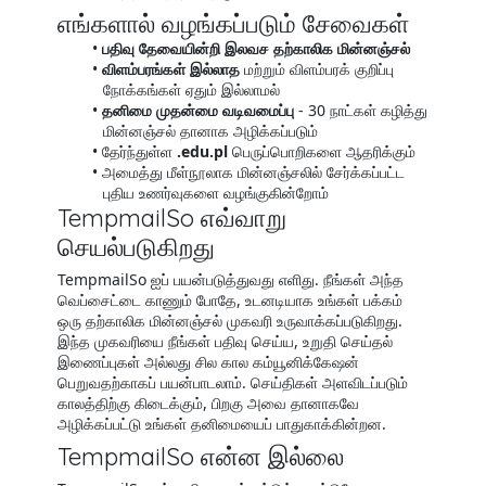
எங்களால் வழங்கப்படும் சேவைகள்
பதிவு தேவையின்றி இலவச தற்காலிக மின்னஞ்சல்
விளம்பரங்கள் இல்லாத
மற்றும் விளம்பரக் குறிப்பு
நோக்கங்கள் ஏதும் இல்லாமல்
தனிமை முதன்மை வடிவமைப்பு
- 30 நாட்கள் கழித்து
மின்னஞ்சல் தானாக அழிக்கப்படும்
தேர்ந்துள்ள
.edu.pl
பெருப்பொறிகளை ஆதரிக்கும்
அமைத்து மீள்நூலாக மின்னஞ்சலில் சேர்க்கப்பட்ட
புதிய உணர்வுகளை வழங்குகின்றோம்
TempmailSo எவ்வாறு
செயல்படுகிறது
TempmailSo ஐப் பயன்படுத்துவது எளிது. நீங்கள் அந்த
வெப்சைட்டை காணும் போதே, உடனடியாக உங்கள் பக்கம்
ஒரு தற்காலிக மின்னஞ்சல் முகவரி உருவாக்கப்படுகிறது.
இந்த முகவரியை நீங்கள் பதிவு செய்ய, உறுதி செய்தல்
இணைப்புகள் அல்லது சில கால கம்யூனிக்கேஷன்
பெறுவதற்காகப் பயன்பாடலாம். செய்திகள் அளவிடப்படும்
காலத்திற்கு கிடைக்கும், பிறகு அவை தானாகவே
அழிக்கப்பட்டு உங்கள் தனிமையைப் பாதுகாக்கின்றன.
TempmailSo என்ன இல்லை