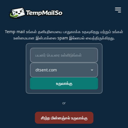
Temp mail உங்கள் தனியுரிமையை பாதுகாக்க உதவுகிறது மற்றும் உங்கள்
உண்மையான இன்பாக்ஸை spam இல்லாமல் வைத்திருக்கிறது.
உருவாக்கு
or
சீரற்ற மின்னஞ்சல் உருவாக்கு