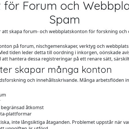
ost för Forum och Webbp
Spam
r att skapa forum- och webbplatskonton för forskning och o
nton på forum, nischgemenskaper, verktyg och webbplatser ba
. Med tiden leder detta till oordning i inkorgen, oönskade av
ill att hantera dessa registreringar på ett renare sätt, särskilt
ster skapar många konton
sforskning och innehållsskrivande. Många arbetsflöden in
rum
r
er begränsad åtkomst
ta-plattformar
tiska, inte långsiktiga åtaganden. Problemet uppstår när va
tt uppgiften är utförd.