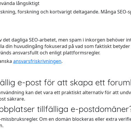
nvända långsiktigt
tforskning, forskning och kortvarigt deltagande. Många SEO-
det dagliga SEO-arbetet, men spam i inkorgen behöver inte v
hålla din huvudingång fokuserad på vad som faktiskt betyde
änds ansvarsfullt och enligt plattformsregler.
ranska
ansvarsfriskrivningen
.
ällig e-post för att skapa ett foru
användning kan det vara ett praktiskt alternativ för att und
ost säkrare.
bplatser tillfälliga e-postdomäner
i-missbruksregler. Om en domän blockeras eller extra veri
n.