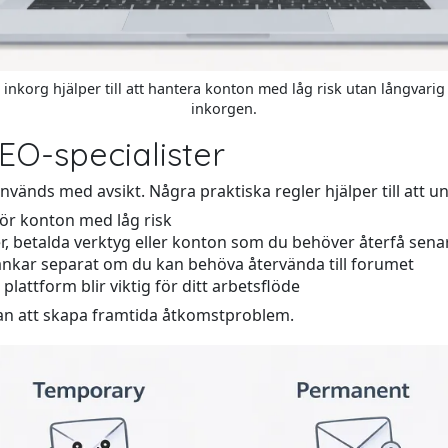
ig inkorg hjälper till att hantera konton med låg risk utan långvari
inkorgen.
EO-specialister
 används med avsikt. Några praktiska regler hjälper till att 
för konton med låg risk
er, betalda verktyg eller konton som du behöver återfå sena
änkar separat om du kan behöva återvända till forumet
plattform blir viktig för ditt arbetsflöde
tan att skapa framtida åtkomstproblem.