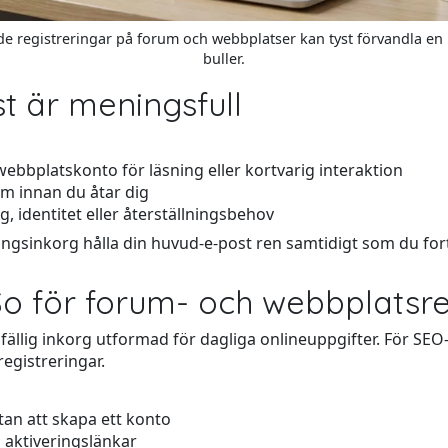
 registreringar på forum och webbplatser kan tyst förvandla en i
buller.
ost är meningsfull
ebbplatskonto för läsning eller kortvarig interaktion
orm innan du åtar dig
ng, identitet eller återställningsbehov
ångsinkorg hålla din huvud-e-post ren samtidigt som du for
 för forum- och webbplatsreg
ällig inkorg utformad för dagliga onlineuppgifter. För SEO-s
egistreringar.
an att skapa ett konto
 aktiveringslänkar