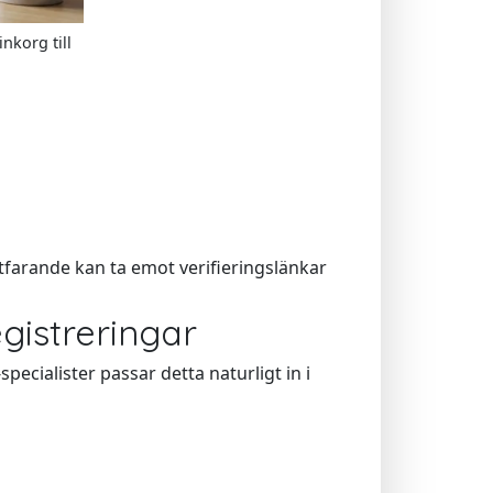
nkorg till
tfarande kan ta emot verifieringslänkar
istreringar
pecialister passar detta naturligt in i