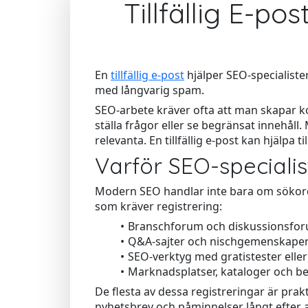
Tillfällig E-p
En
tillfällig e-post
hjälper SEO-specialiste
med långvarig spam.
SEO-arbete kräver ofta att man skapar ko
ställa frågor eller se begränsat innehåll
relevanta. En tillfällig e-post kan hjälpa t
Varför SEO-speciali
Modern SEO handlar inte bara om sökord
som kräver registrering:
Branschforum och diskussionsfo
Q&A-sajter och nischgemenskape
SEO-verktyg med gratistester ell
Marknadsplatser, kataloger och be
De flesta av dessa registreringar är prak
nyhetsbrev och påminnelser långt efter a