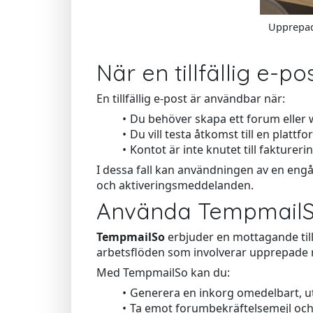
Upprepade
När en tillfällig e-p
En tillfällig e-post är användbar när:
Du behöver skapa ett forum eller w
Du vill testa åtkomst till en plattf
Kontot är inte knutet till faktureri
I dessa fall kan användningen av en eng
och aktiveringsmeddelanden.
Använda TempmailSo
TempmailSo
erbjuder en mottagande tillf
arbetsflöden som involverar upprepade r
Med TempmailSo kan du:
Generera en inkorg omedelbart, ut
Ta emot forumbekräftelsemejl och