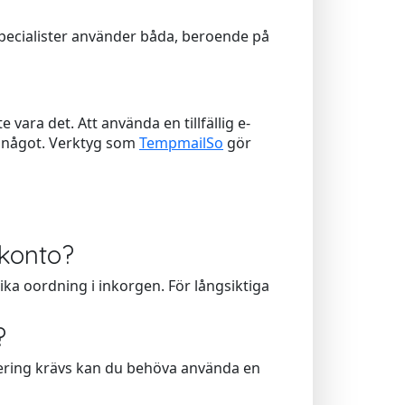
specialister använder båda, beroende på
ara det. Att använda en tillfällig e-
r något. Verktyg som
TempmailSo
gör
mkonto?
vika oordning i inkorgen. För långsiktiga
?
fiering krävs kan du behöva använda en