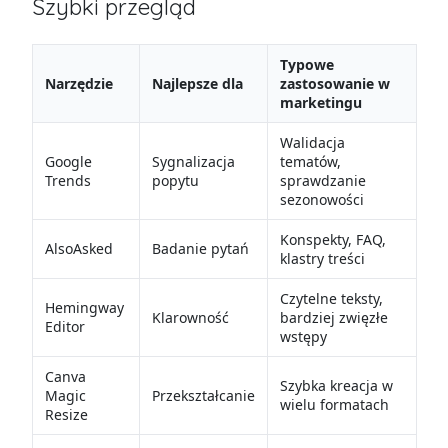
Szybki przegląd
Typowe
Narzędzie
Najlepsze dla
zastosowanie w
marketingu
Walidacja
Google
Sygnalizacja
tematów,
Trends
popytu
sprawdzanie
sezonowości
Konspekty, FAQ,
AlsoAsked
Badanie pytań
klastry treści
Czytelne teksty,
Hemingway
Klarowność
bardziej zwięzłe
Editor
wstępy
Canva
Szybka kreacja w
Magic
Przekształcanie
wielu formatach
Resize