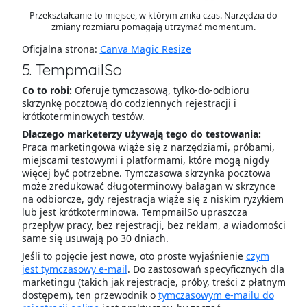
Przekształcanie to miejsce, w którym znika czas. Narzędzia do
zmiany rozmiaru pomagają utrzymać momentum.
Oficjalna strona:
Canva Magic Resize
5. TempmailSo
Co to robi:
Oferuje tymczasową, tylko-do-odbioru
skrzynkę pocztową do codziennych rejestracji i
krótkoterminowych testów.
Dlaczego marketerzy używają tego do testowania:
Praca marketingowa wiąże się z narzędziami, próbami,
miejscami testowymi i platformami, które mogą nigdy
więcej być potrzebne. Tymczasowa skrzynka pocztowa
może zredukować długoterminowy bałagan w skrzynce
na odbiorcze, gdy rejestracja wiąże się z niskim ryzykiem
lub jest krótkoterminowa. TempmailSo upraszcza
przepływ pracy, bez rejestracji, bez reklam, a wiadomości
same się usuwają po 30 dniach.
Jeśli to pojęcie jest nowe, oto proste wyjaśnienie
czym
jest tymczasowy e-mail
. Do zastosowań specyficznych dla
marketingu (takich jak rejestracje, próby, treści z płatnym
dostępem), ten przewodnik o
tymczasowym e-mailu do