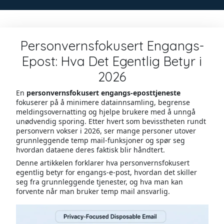
Personvernsfokusert Engangs-
Epost: Hva Det Egentlig Betyr i
2026
En
personvernsfokusert engangs-eposttjeneste
fokuserer på å minimere datainnsamling, begrense
meldingsovernatting og hjelpe brukere med å unngå
unødvendig sporing. Etter hvert som bevisstheten rundt
personvern vokser i 2026, ser mange personer utover
grunnleggende temp mail-funksjoner og spør seg
hvordan dataene deres faktisk blir håndtert.
Denne artikkelen forklarer hva personvernsfokusert
egentlig betyr for engangs-e-post, hvordan det skiller
seg fra grunnleggende tjenester, og hva man kan
forvente når man bruker temp mail ansvarlig.