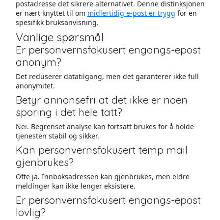
postadresse det sikrere alternativet. Denne distinksjonen
er nært knyttet til om
midlertidig e-post er trygg
for en
spesifikk bruksanvisning.
Vanlige spørsmål
Er personvernsfokusert engangs-epost
anonym?
Det reduserer datatilgang, men det garanterer ikke full
anonymitet.
Betyr annonsefri at det ikke er noen
sporing i det hele tatt?
Nei. Begrenset analyse kan fortsatt brukes for å holde
tjenesten stabil og sikker.
Kan personvernsfokusert temp mail
gjenbrukes?
Ofte ja. Innboksadressen kan gjenbrukes, men eldre
meldinger kan ikke lenger eksistere.
Er personvernsfokusert engangs-epost
lovlig?