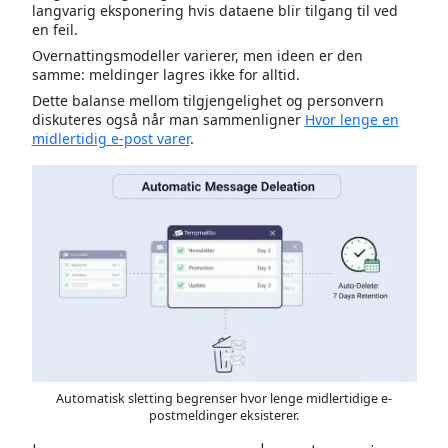
langvarig eksponering hvis dataene blir tilgang til ved
en feil.
Overnattingsmodeller varierer, men ideen er den
samme: meldinger lagres ikke for alltid.
Dette balanse mellom tilgjengelighet og personvern
diskuteres også når man sammenligner
Hvor lenge en
midlertidig e-post varer
.
Automatisk sletting begrenser hvor lenge midlertidige e-
postmeldinger eksisterer.