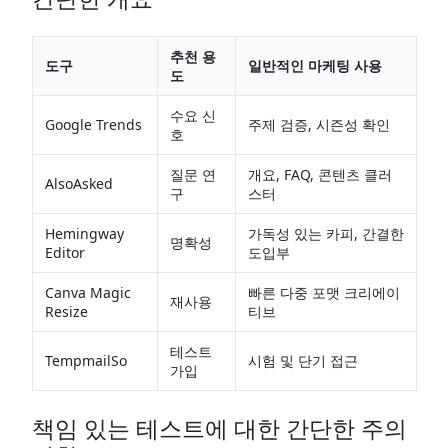
추천 용
도구
일반적인 마케팅 사용
도
수요 신
Google Trends
주제 검증, 시즌성 확인
호
질문 연
개요, FAQ, 콘텐츠 클러
AlsoAsked
구
스터
Hemingway
가독성 있는 카피, 간결한
명확성
Editor
도입부
Canva Magic
빠른 다중 포맷 크리에이
재사용
Resize
티브
테스트
TempmailSo
시험 및 단기 접근
가입
책임 있는 테스트에 대한 간단한 주의