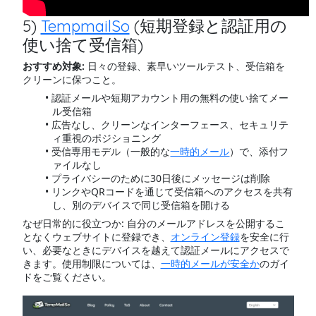
5)
TempmailSo
(短期登録と認証用の
使い捨て受信箱)
おすすめ対象:
日々の登録、素早いツールテスト、受信箱を
クリーンに保つこと。
認証メールや短期アカウント用の無料の使い捨てメー
ル受信箱
広告なし、クリーンなインターフェース、セキュリテ
ィ重視のポジショニング
受信専用モデル（一般的な
一時的メール
）で、添付フ
ァイルなし
プライバシーのために30日後にメッセージは削除
リンクやQRコードを通じて受信箱へのアクセスを共有
し、別のデバイスで同じ受信箱を開ける
なぜ日常的に役立つか: 自分のメールアドレスを公開するこ
となくウェブサイトに登録でき、
オンライン登録
を安全に行
い、必要なときにデバイスを越えて認証メールにアクセスで
きます。使用制限については、
一時的メールが安全か
のガイ
ドをご覧ください。