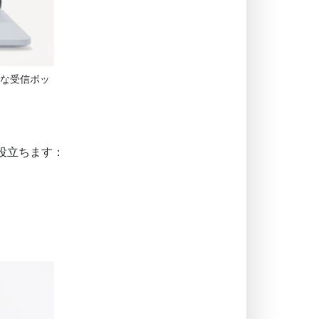
な受信ボッ
役立ちます：