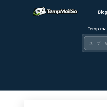
Blo
Temp 