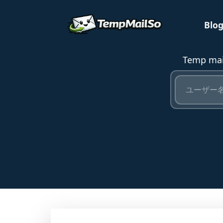
Blo
Temp 