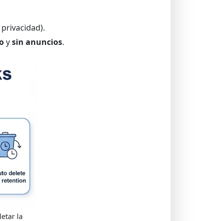
privacidad).
ro
y
sin anuncios
.
etar la