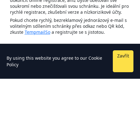
dokončit online registrace, aniž byste obětovali své
soukromí nebo znečišťovali svou schránku. Je ideální pro
rychlé registrace, zkušební verze a nízkorizikové účty.
Pokud chcete rychlý, bezreklamový jednorázový e-mail s
volitelným sdílením schránky přes odkaz nebo QR kód,
zkuste
TempmailSo
a registrujte se s jistotou.
Zavřít
By using this website you agree to our
Cookie
Policy