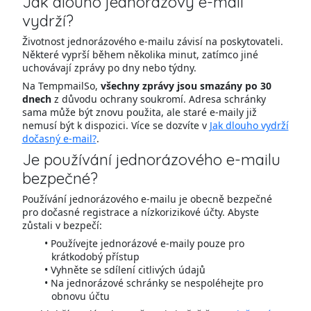
Jak dlouho jednorázový e-mail
vydrží?
Životnost jednorázového e-mailu závisí na poskytovateli.
Některé vyprší během několika minut, zatímco jiné
uchovávají zprávy po dny nebo týdny.
Na TempmailSo,
všechny zprávy jsou smazány po 30
dnech
z důvodu ochrany soukromí. Adresa schránky
sama může být znovu použita, ale staré e-maily již
nemusí být k dispozici. Více se dozvíte v
Jak dlouho vydrží
dočasný e-mail?
.
Je používání jednorázového e-mailu
bezpečné?
Používání jednorázového e-mailu je obecně bezpečné
pro dočasné registrace a nízkorizikové účty. Abyste
zůstali v bezpečí:
Používejte jednorázové e-maily pouze pro
krátkodobý přístup
Vyhněte se sdílení citlivých údajů
Na jednorázové schránky se nespoléhejte pro
obnovu účtu