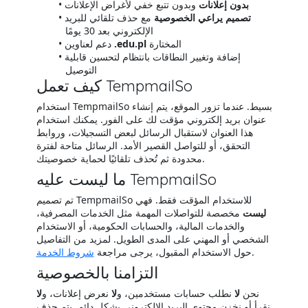
بدون إعلانات
وبدون تتبع خفي لأغراض الإعلانات
تصميم يراعي الخصوصية
مع حذف تلقائي للبريد
الإلكتروني بعد 30 يومًا
المختارة
.edu.pl
دعم لعناوين
إضافة وتغيير النطاقات بانتظام لتحسين قابلية
التوصيل
كيف تعمل TempmailSo
استخدام TempmailSo بسيط. عندما تزور الموقع، يتم إنشاء
عنوان بريد إلكتروني مؤقت لك على الفور. يمكنك استخدام
هذا العنوان لاستقبال الرسائل لبعض التسجيلات، وروابط
التحقق، أو للتواصل القصير الأمد. الرسائل متاحة لفترة
محدودة ثم تُحذف تلقائيًا لحماية خصوصيتك.
ما ليست عليه TempmailSo
تم تصميم TempmailSo للاستخدام المؤقت فقط. فهي
ليست
مخصصة للتواصلات المهمة مثل الخدمات المصرفية،
والخدمات المالية، والحسابات الحكومية، أو الاستخدام
الشخصي أو المهني على المدى الطويل. لمزيد من التفاصيل
.
حول الاستخدام المقبول، يرجى مراجعة
شروط الخدمة
التزامنا بالخصوصية
نحن
لا
نطلب حسابات مستخدمين، و
لا
نعرض إعلانات، و
لا
نقرأ أو نخزن محتوى البريد الإلكتروني بشكل دائم. يتم حذف